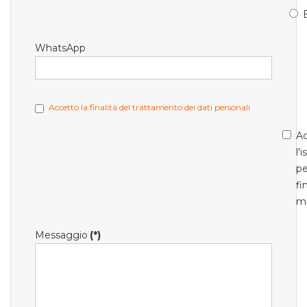
WhatsApp
Accetto la finalità del trattamento dei dati personali
Ac
l'
pe
fi
m
Messaggio
(*)