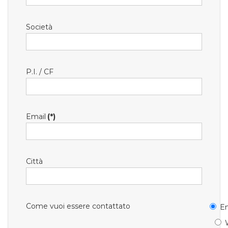
Società
P.I. / CF
Email
(*)
Città
Come vuoi essere contattato
Em