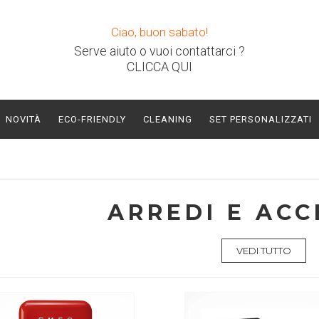
Ciao, buon sabato!
Serve aiuto o vuoi contattarci ?
CLICCA QUI
NOVITÀ
ECO-FRIENDLY
CLEANING
SET PERSONALIZZATI
ARREDI E ACC
VEDI TUTTO