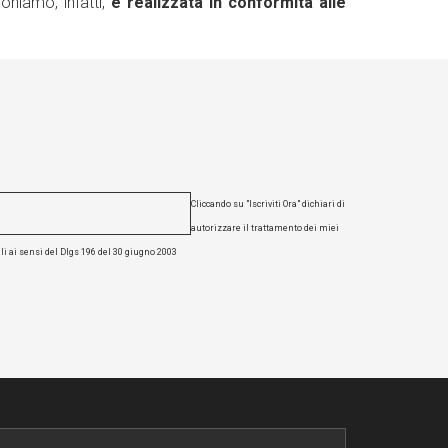
niamo, infatti,
è realizzata in conformità alle
Cliccando su "Iscriviti Ora" dichiari di
autorizzare il trattamento dei miei
li ai sensi del Dlgs 196 del 30 giugno 2003