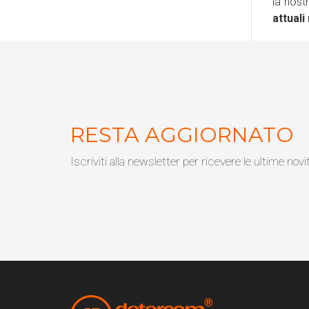
la nost
attual
RESTA AGGIORNATO
Iscriviti alla newsletter per ricevere le ultime novi