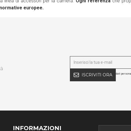
ra linea di accessori per la camera.
Ogni referenza
che propo
i normative europee.
tà
dati persona
ISCRIVITI ORA
INFORMAZIONI