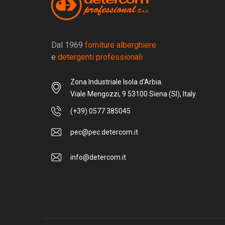
Dal 1969
forniture alberghiere
e
detergenti professionali
Zona Industriale Isola d'Arbia.
Viale Mengozzi, 9 53100 Siena (SI), Italy
(+39) 0577 385045
pec@pec.detercom.it
info@detercom.it