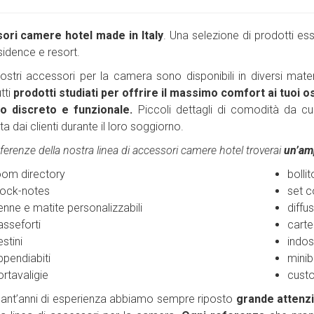
ori camere hotel
made in Italy
. Una selezione di prodotti ess
sidence e resort.
 nostri accessori per la camera sono disponibili in diversi mater
tti
prodotti studiati per offrire il massimo comfort ai tuoi o
o discreto e funzionale.
Piccoli dettagli di comodità da c
a dai clienti durante il loro soggiorno.
eferenze della nostra linea di accessori camere hotel troverai
un’amp
oom directory
bollit
lock-notes
set c
enne e matite personalizzabili
diffu
asseforti
carte
stini
indo
ppendiabiti
mini
ortavaligie
custo
uant’anni di esperienza abbiamo sempre riposto
grande attenzi