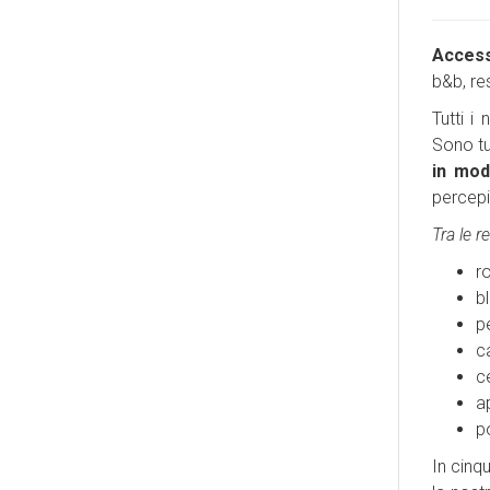
Access
b&b, re
Tutti i
Sono tu
in mod
percepit
Tra le r
r
b
p
c
ce
a
p
In cinq