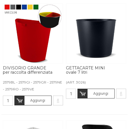
DIVISORIO GRANDE
GETTACARTE MINI
per raccolta differenziata
ovale 7 litri
2579BL - 2579GI - 2579GR - 2579NE
(ART. 3026)
- 2579RO - 2579VE
Aggiungi
Aggiungi