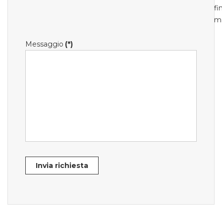
fi
m
Messaggio
(*)
Invia richiesta