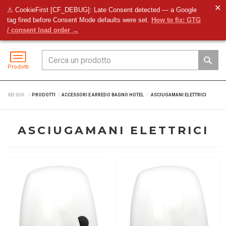
✕
⚠ CookieFirst [CF_DEBUG]: Late Consent detected — a Google
tag fired before Consent Mode defaults were set.
How to fix: GTG
Preventivo
Accedi
Menu
/ consent load order →
Prodotti
SEI QUI:
PRODOTTI
ACCESSORI E ARREDO BAGNO HOTEL
ASCIUGAMANI ELETTRICI
ASCIUGAMANI ELETTRICI