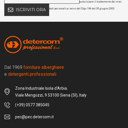
autorizzare il trattamento dei miei
dati personali ai sensi del Dlgs 196 del 30 giugno 2003
ISCRIVITI ORA
Dal 1969
forniture alberghiere
e
detergenti professionali
Zona Industriale Isola d'Arbia.
Viale Mengozzi, 9 53100 Siena (SI), Italy
(+39) 0577 385045
pec@pec.detercom.it