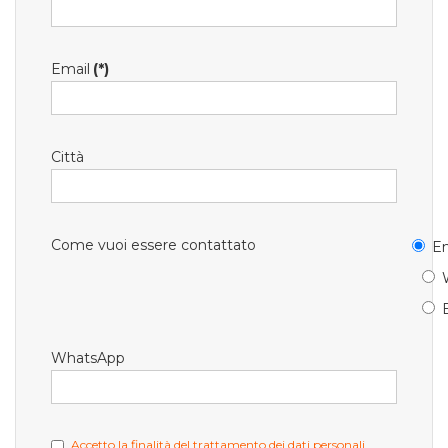
Email
(*)
Città
Come vuoi essere contattato
Em
WhatsApp
Accetto la finalità del trattamento dei dati personali