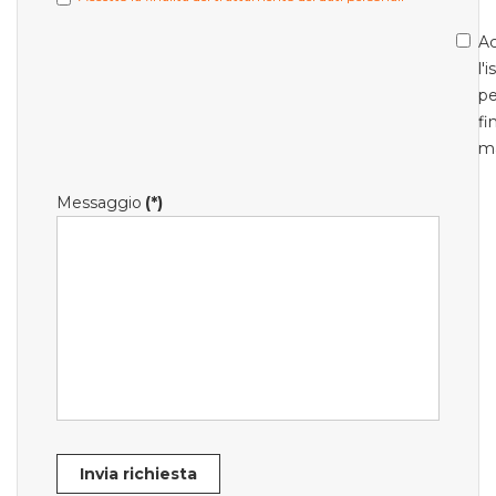
Ac
l'
pe
fi
m
Messaggio
(*)
Invia richiesta