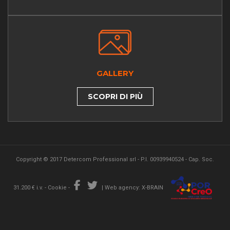
GALLERY
SCOPRI DI PIÙ
Copyright © 2017 Detercom Professional srl - P.I. 00939940524 - Cap. Soc.
31.200 € i.v. -
Cookie
-
|
Web agency: X-BRAIN