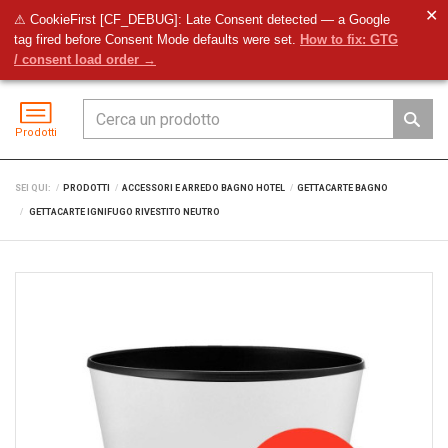
✕
⚠ CookieFirst [CF_DEBUG]: Late Consent detected — a Google
tag fired before Consent Mode defaults were set.
How to fix: GTG
Preventivo
Accedi
Menu
/ consent load order →
Prodotti
SEI QUI:
PRODOTTI
ACCESSORI E ARREDO BAGNO HOTEL
GETTACARTE BAGNO
GETTACARTE IGNIFUGO RIVESTITO NEUTRO