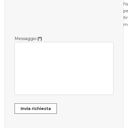
l'
pe
fi
m
Messaggio
(*)
Invia richiesta