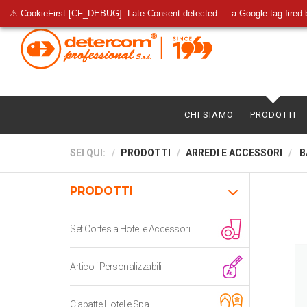
⚠ CookieFirst [CF_DEBUG]: Late Consent detected — a Google tag fired 
CHI SIAMO
PRODOTTI
SEI QUI:
PRODOTTI
ARREDI E ACCESSORI
B
PRODOTTI
Set Cortesia Hotel e Accessori
Articoli Personalizzabili
Ciabatte Hotel e Spa