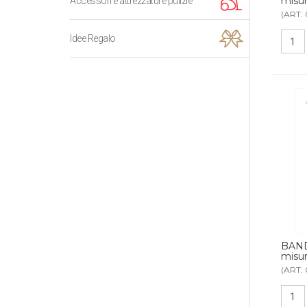
misu
Accessori e attrezzature pulizie
(ART.
Idee Regalo
BAN
misu
(ART.