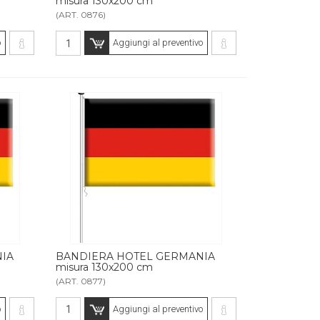
misura 130x200 cm
(ART. 0876)
o
Aggiungi al preventivo
IA
BANDIERA HOTEL GERMANIA
misura 130x200 cm
(ART. 0877)
o
Aggiungi al preventivo