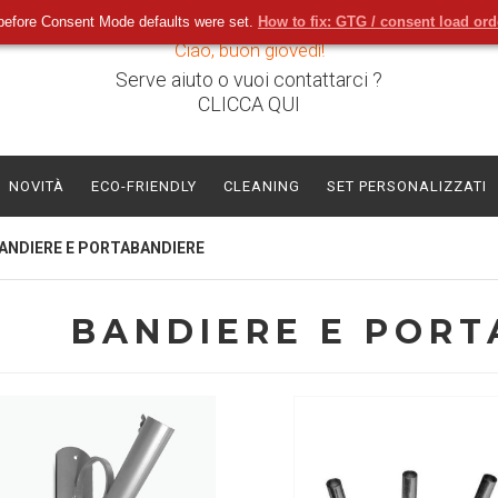
before Consent Mode defaults were set.
How to fix: GTG / consent load or
Ciao, buon giovedì!
Serve aiuto o vuoi contattarci ?
CLICCA QUI
NOVITÀ
ECO-FRIENDLY
CLEANING
SET PERSONALIZZATI
ANDIERE E PORTABANDIERE
BANDIERE E PORT