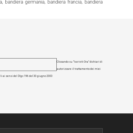
rra, bandiera germania, bandiera francia, bandiera
Cliccando su "Iscriviti Ora" dichiari di
autorizzare il trattamento dei miei
li ai sensi del Dlgs 196 del 30 giugno 2003