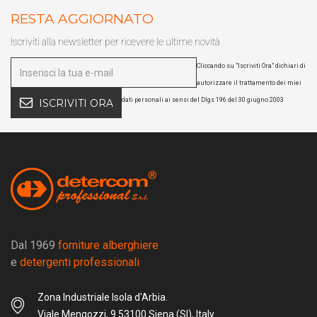
RESTA AGGIORNATO
Iscriviti alla newsletter per ricevere le ultime novità
Cliccando su "Iscriviti Ora" dichiari di
autorizzare il trattamento dei miei
dati personali ai sensi del Dlgs 196 del 30 giugno 2003
ISCRIVITI ORA
Dal 1969
forniture alberghiere
e
detergenti professionali
Zona Industriale Isola d'Arbia.
Viale Mengozzi, 9 53100 Siena (SI), Italy