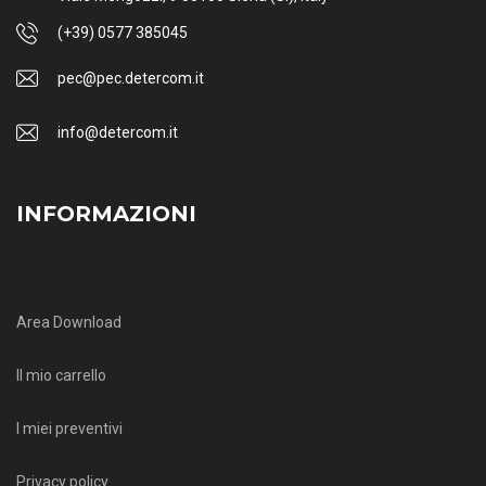
(+39) 0577 385045
pec@pec.detercom.it
info@detercom.it
INFORMAZIONI
Area Download
Il mio carrello
I miei preventivi
Privacy policy