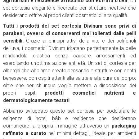
agriturismi e residence arricchito con estratti d’uva
. Un
set cortesia elegante e ricercato per strutture ricettive che
desiderano offrire ai propri clienti cosmetici di alta qualità.
Tutti i prodotti del set cortesia Divinum sono privi di
parabeni, ovvero di conservanti mal tollerati dalle pelli
sensibili.
Grazie ai principi attivi della vite e dei polifenoli
dell’uva, i cosmetici Divinum idratano perfettamente la pelle
rendendola elastica senza causare arrossamenti ed
esercitando un’ottima azione anti-età. Un set di cortesia per
alberghi che abbiamo creato pensando a strutture con centri
benessere, con ospiti attenti alla salute e alla cura del corpo,
oltre che per chiunque voglia mettere a disposizione dei
propri ospiti
prodotti cosmetici nutrienti e
dermatologicamente testati
.
Abbiamo sviluppato questo set cortesia per soddisfare le
esigenze di hotel, b&b e residence che desiderano
comunicare la propria immagine attraverso un
packaging
raffinato e curato
nei minimi dettagli, ideale per ambienti