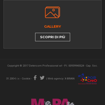
GALLERY
SCOPRI DI PIÙ
Copyright © 2017 Detercom Professional srl - P.I. 00939940524 - Cap. Soc.
31.200 € i.v. -
Cookie
-
|
Web agency: X-BRAIN