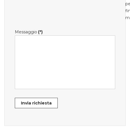
pe
fi
m
Messaggio
(*)
Invia richiesta