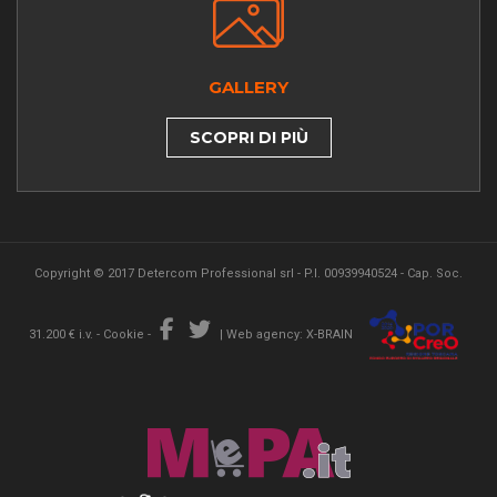
GALLERY
SCOPRI DI PIÙ
Copyright © 2017 Detercom Professional srl - P.I. 00939940524 - Cap. Soc.
31.200 € i.v. -
Cookie
-
|
Web agency: X-BRAIN