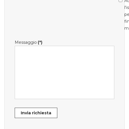
Ac
l'
pe
fi
m
Messaggio
(*)
Invia richiesta