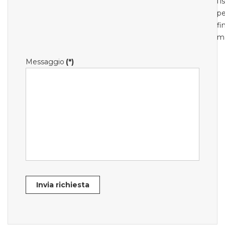
l'
pe
fi
m
Messaggio
(*)
Invia richiesta