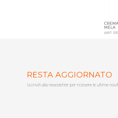
00 ml MELA
CREMA CORPO DISPENSER 300 ml
SAPON
MELA
MELA
(ART. 3332)
(ART. 333
RESTA AGGIORNATO
Iscriviti alla newsletter per ricevere le ultime novi