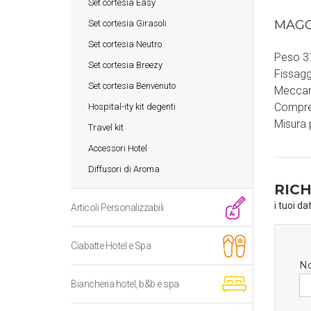
Set cortesia Easy
MAGG
Set cortesia Girasoli
Set cortesia Neutro
Peso 3
Set cortesia Breezy
Fissagg
Set cortesia Benvenuto
Meccani
Compreso
Hospital-ity kit degenti
Misura 
Travel kit
Accessori Hotel
Diffusori di Aroma
RICH
i tuoi da
Articoli Personalizzabili
Ciabatte Hotel e Spa
N
Biancheria hotel, b&b e spa