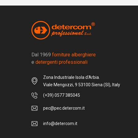
Dal 1969
forniture alberghiere
e
detergenti professionali
Zona Industriale Isola d'Arbia.
Viale Mengozzi, 9 53100 Siena (SI), Italy
(+39) 0577 385045
pec@pec.detercom.it
info@detercom.it