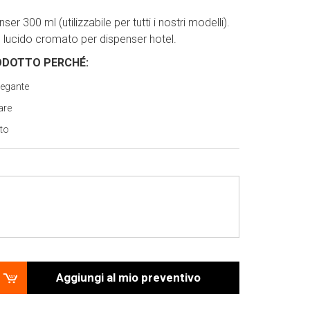
er 300 ml (utilizzabile per tutti i nostri modelli).
 lucido cromato per dispenser hotel.
ODOTTO PERCH
É
:
legante
are
rto
Aggiungi al mio preventivo