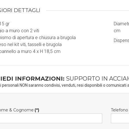
IORI DETTAGLI
15 gr
Diametr
io a muro con 2 viti
cm
smo di apertura e chiusura a brugola
Dispens
 nel kit viti, tasselli e brugola
pannello a muro 4 x H 18,5 cm
IEDI INFORMAZIONI:
SUPPORTO IN ACCIAI
ti personali NON saranno condivisi, venduti, resi disponibili o comunicati a
ome & Cognome
(*)
Telefono