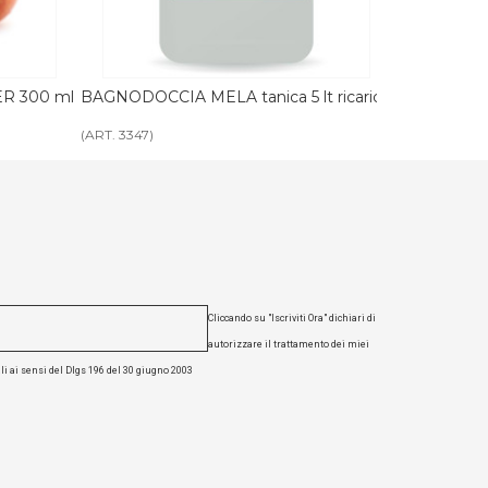
t ricarica
SHAMPOO MELA tanica 5 lt ricarica
CREMA CORPO
(ART. 3346)
(ART. 3349)
Cliccando su "Iscriviti Ora" dichiari di
autorizzare il trattamento dei miei
li ai sensi del Dlgs 196 del 30 giugno 2003