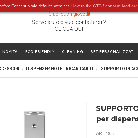
before Consent Mode defaults were set.
How to fix: GTG / consent load or
Ciao, buon giovedì!
Serve aiuto o vuoi contattarci ?
CLICCA QUI
NOVITÀ
ECO-FRIENDLY
CLEANING
SET PERSONALIZZATI
CCESSORI
DISPENSER HOTEL RICARICABILI
SUPPORTO IN ACC
SUPPORTO 
per dispen
ART.
1859