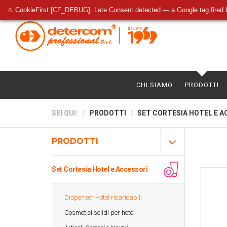
⚠ CookieFirst [CF_DEBUG]: Late Consent detected — a Google tag fired 
CHI SIAMO
PRODOTTI
SEI QUI:
PRODOTTI
SET CORTESIA HOTEL E A
PRODOTTI
Set Cortesia Hotel e Accessori
Dispenser Hotel ricaricabili
Cosmetici solidi per hotel