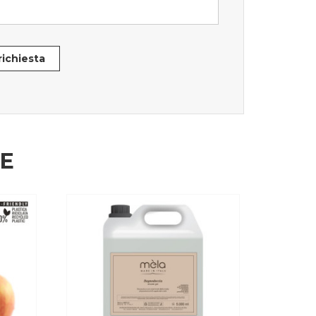
 richiesta
HE