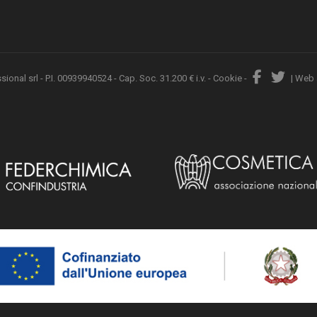
nal srl - P.I. 00939940524 - Cap. Soc. 31.200 € i.v. -
Cookie
-
|
Web 