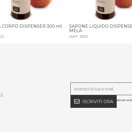
E LIQUIDO DISPENSER 300 ml
BAGNODOCCIA MELA tanica 5 l
1)
(ART. 3347)
tà
dati persona
ISCRIVITI ORA