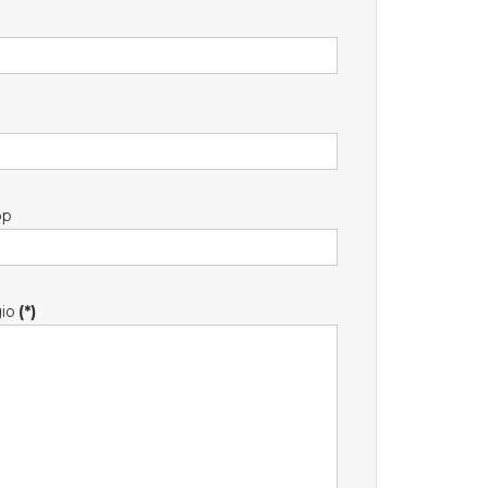
pp
io
(*)