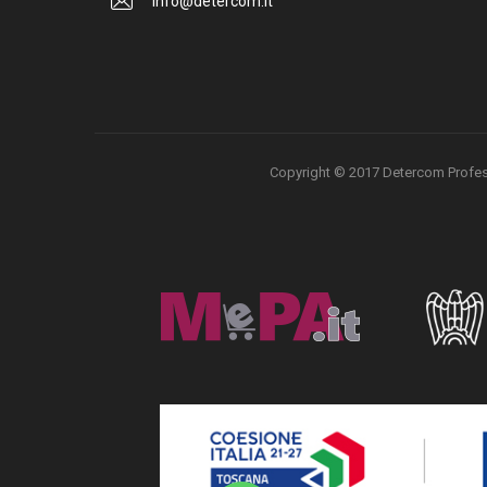
info@detercom.it
Copyright © 2017 Detercom Professio