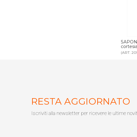
 cortesia
SAPONETTA MONOUSO 25 gr set
LUCID
cortesia DIVINUM
(ART. 2050)
(ART. 20
RESTA AGGIORNATO
Iscriviti alla newsletter per ricevere le ultime novi