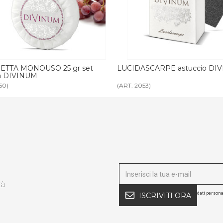
ASCARPE astuccio DIVINUM
SET VANITY astuccio DIVINU
53)
(ART. 2052)
tà
dati persona
ISCRIVITI ORA