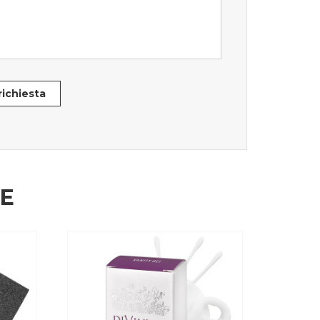
 richiesta
HE