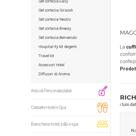
Set cortesia Easy
Set cortesia Girasoli
Set cortesia Neutro
Set cortesia Breezy
MAGG
Set cortesia Benvenuto
La
cuff
Hospital-ity kit degenti
conform
Travel kit
confezi
Accessori Hotel
Prodot
Diffusori di Aroma
Articoli Personalizzabili
RICH
i tuoi da
Ciabatte Hotel e Spa
Biancheria hotel, b&b e spa
N