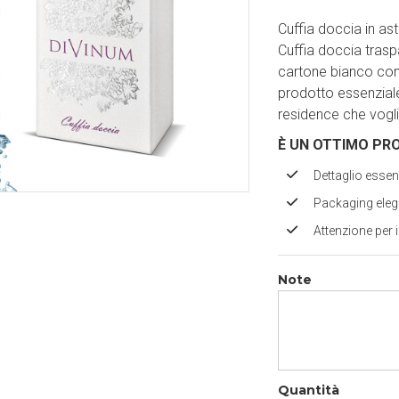
Cuffia doccia in as
Cuffia doccia trasp
cartone bianco con
prodotto essenziale
residence che vogli
È UN OTTIMO PR
Dettaglio essen
Packaging eleg
Attenzione per i 
Note
Quantità