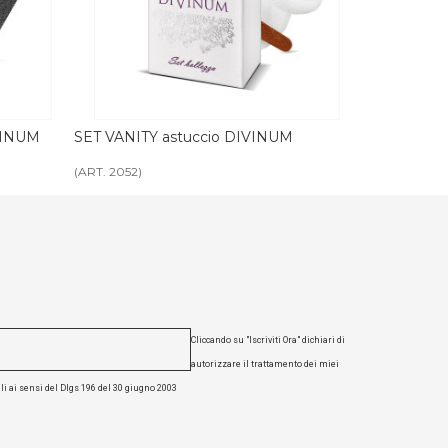
M
SET IGIENE ORALE astuccio NEUTRO
SET RASAT
(ART. 2222)
(ART. 2224)
Cliccando su "Iscriviti Ora" dichiari di
autorizzare il trattamento dei miei
li ai sensi del Dlgs 196 del 30 giugno 2003