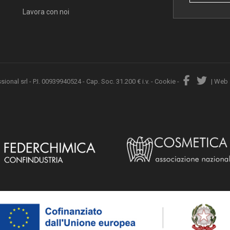
Lavora con noi
nal srl - P.I. 00939940524 - Cap. Soc. 31.200 € i.v. -
Cookie
-
|
Web 