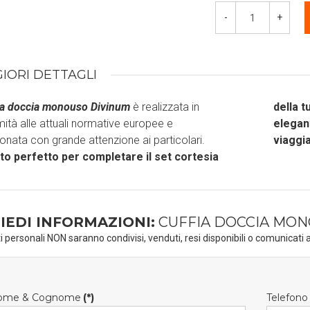
-
+
IORI DETTAGLI
ia doccia monouso Divinum
è realizzata in
della t
ità alle attuali normative europee e
elegan
onata con grande attenzione ai particolari.
viaggi
to perfetto per completare il set cortesia
IEDI INFORMAZIONI:
CUFFIA DOCCIA MON
ti personali NON saranno condivisi, venduti, resi disponibili o comunicati a
ome & Cognome
(*)
Telefono