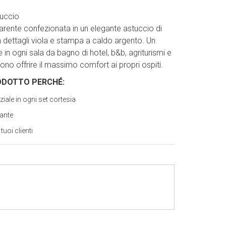
tuccio
arente confezionata in un elegante astuccio di
 dettagli viola e stampa a caldo argento. Un
 in ogni sala da bagno di hotel, b&b, agriturismi e
ono offrire il massimo comfort ai propri ospiti.
ODOTTO PERCH
É
:
ziale in ogni set cortesia
ante
tuoi clienti