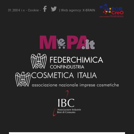
31.200 € i.v. -
Cookie
-
|
Web agency: X-BRAIN