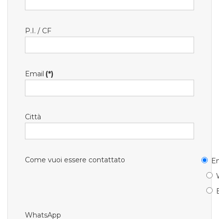
P.I. / CF
Email
(*)
Città
Come vuoi essere contattato
Em
WhatsApp