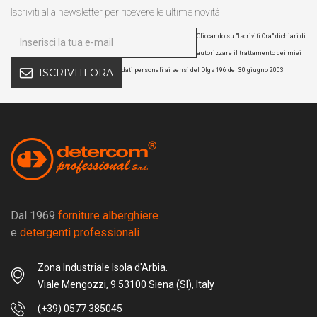
Iscriviti alla newsletter per ricevere le ultime novità
Cliccando su "Iscriviti Ora" dichiari di
autorizzare il trattamento dei miei
dati personali ai sensi del Dlgs 196 del 30 giugno 2003
ISCRIVITI ORA
Dal 1969
forniture alberghiere
e
detergenti professionali
Zona Industriale Isola d'Arbia.
Viale Mengozzi, 9 53100 Siena (SI), Italy
(+39) 0577 385045