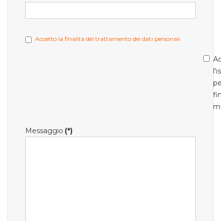
Accetto la finalità del trattamento dei dati personali
Ac
l'
pe
fi
m
Messaggio
(*)