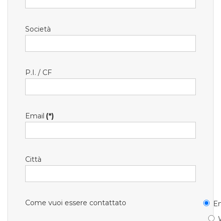
Società
P.I. / CF
Email
(*)
Città
Come vuoi essere contattato
Em