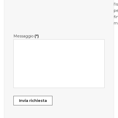
l'
pe
fi
m
Messaggio
(*)
Invia richiesta