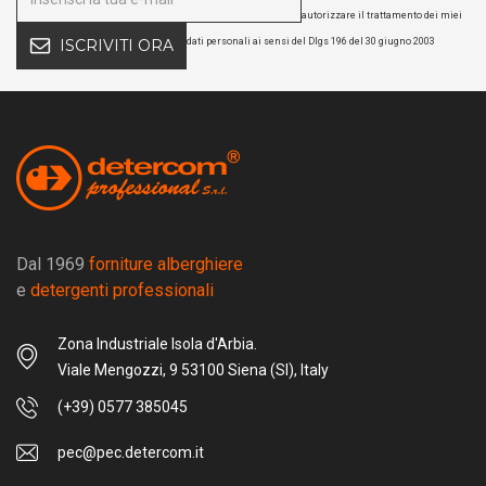
autorizzare il trattamento dei miei
dati personali ai sensi del Dlgs 196 del 30 giugno 2003
ISCRIVITI ORA
Dal 1969
forniture alberghiere
e
detergenti professionali
Zona Industriale Isola d'Arbia.
Viale Mengozzi, 9 53100 Siena (SI), Italy
(+39) 0577 385045
pec@pec.detercom.it