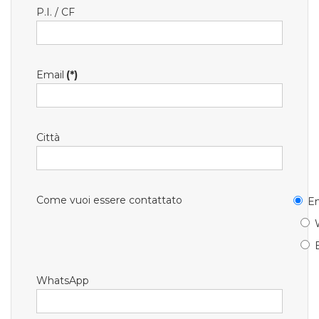
P.I. / CF
Email
(*)
Città
Come vuoi essere contattato
Em
WhatsApp