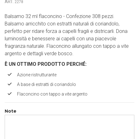
ART.
2278
Balsamo 32 ml flaconcino - Confezione 308 pezzi.
Balsamo arricchito con estratti naturali di coriandolo,
perfetto per ridare forza a capelli fragili e districarli. Dona
luminosità e benessere ai capelli con una piacevole
fragranza naturale. Flaconcino allungato con tappo a vite
argento e dettagli verde bosco.
È UN OTTIMO PRODOTTO PERCH
É
:
Azione ristrutturante
A base di estratti di coriandolo
Flaconcino con tappo a vite argento
Note