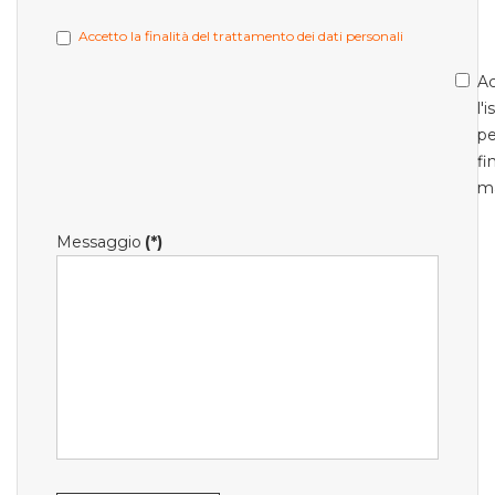
Accetto la finalità del trattamento dei dati personali
Ac
l'
pe
fi
m
Messaggio
(*)