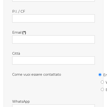
P.I. / CF
Email
(*)
Città
Come vuoi essere contattato
Em
WhatsApp