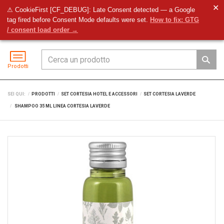
✕
⚠ CookieFirst [CF_DEBUG]: Late Consent detected — a Google
tag fired before Consent Mode defaults were set.
How to fix: GTG
Preventivo
Accedi
Menu
/ consent load order →
Prodotti
SEI QUI:
PRODOTTI
SET CORTESIA HOTEL E ACCESSORI
SET CORTESIA LAVERDE
SHAMPOO 35 ML LINEA CORTESIA LAVERDE