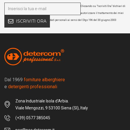
Cliccando su "Iscriviti Ora" dichiari di
autorizzare il trattamento dei miei
dati personali ai sensi del Dlgs 196 del 30 giugno 2003
ISCRIVITI ORA
Dal 1969
forniture alberghiere
e
detergenti professionali
Zona Industriale Isola d'Arbia.
Viale Mengozzi, 9 53100 Siena (SI), Italy
(+39) 0577 385045
pec@pec.detercom.it