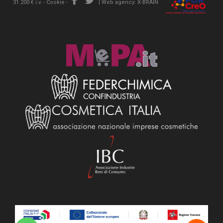
31.200 € i.v. -
Cookie
-
|
Web agency: X-BRAIN