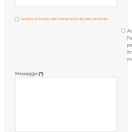
Accetto la finalità del trattamento dei dati personali
Ac
l'
pe
fi
m
Messaggio
(*)