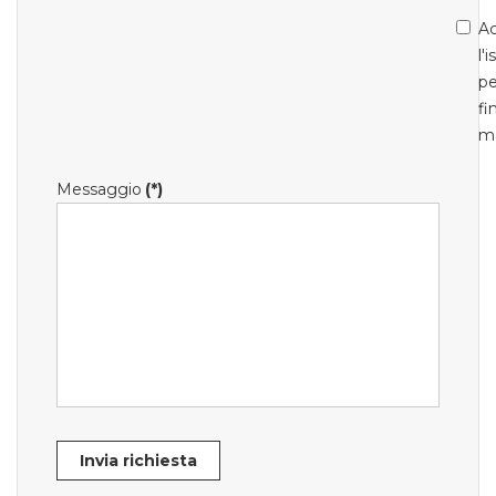
Ac
l'
pe
fi
m
Messaggio
(*)
Invia richiesta