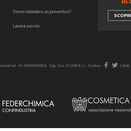
BL
Come richiedere un preventivo?
SCOPRI 
Lavora con noi
nal srl - P.I. 00939940524 - Cap. Soc. 31.200 € i.v. -
Cookie
-
|
Web 