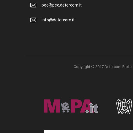
pec@pec.detercom.it
info@detercom.it
Copyright © 2017 Detercom Professio