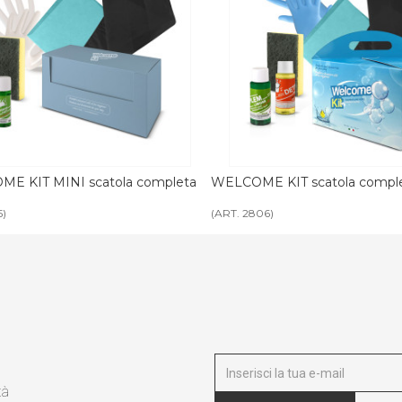
E KIT scatola completa BASIC
WELCOME KIT personalizzabi
06)
(ART. 1984 - 3107 - 3312)
tà