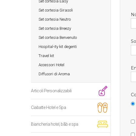
Set cortesia Easy
Set cortesia Girasoli
N
Set cortesia Neutro
Set cortesia Breezy
Set cortesia Benvenuto
So
Hospital-ity kit degenti
Travel kit
Accessori Hotel
Em
Diffusori di Aroma
Articoli Personalizzabili
Co
Ciabatte Hotel e Spa
Biancheria hotel, b&b e spa