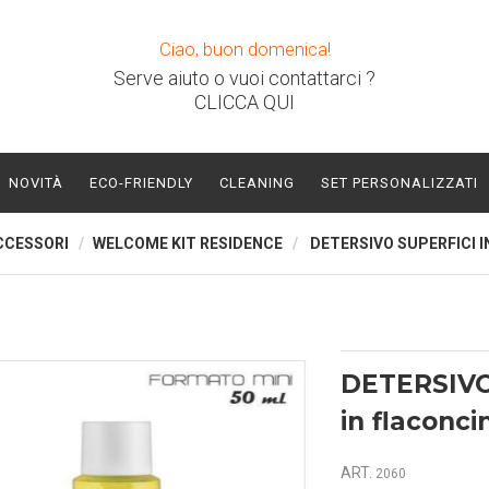
Ciao, buon domenica!
Serve aiuto o vuoi contattarci ?
CLICCA QUI
NOVITÀ
ECO-FRIENDLY
CLEANING
SET PERSONALIZZATI
CCESSORI
WELCOME KIT RESIDENCE
DETERSIVO SUPERFICI I
DETERSIVO
in flaconci
ART.
2060