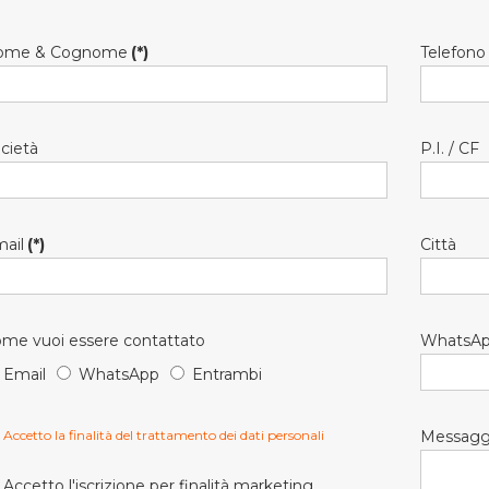
ome & Cognome
(*)
Telefono
cietà
P.I. / CF
ail
(*)
Città
me vuoi essere contattato
WhatsA
Email
WhatsApp
Entrambi
Accetto la finalità del trattamento dei dati personali
Messagg
Accetto l'iscrizione per finalità marketing