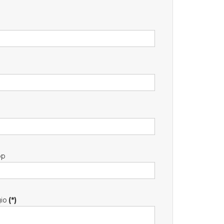
pp
io
(*)