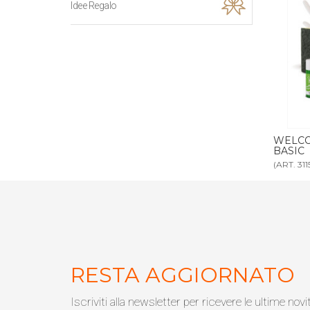
Idee Regalo
O scatola
WELCOME KIT MINI scatola completa
WELCOM
BASIC
(ART. 3115)
(ART. 28
RESTA AGGIORNATO
Iscriviti alla newsletter per ricevere le ultime novi