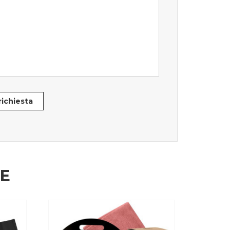
 richiesta
HE