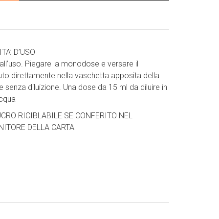
TA’ D’USO
all’uso. Piegare la monodose e versare il
to direttamente nella vaschetta apposita della
ce senza diluizione. Una dose da 15 ml da diluire in
acqua
CRO RICIBLABILE SE CONFERITO NEL
NITORE DELLA CARTA