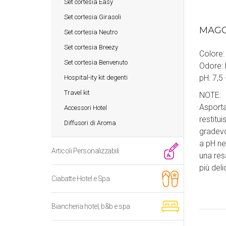
Set cortesia Easy
Set cortesia Girasoli
MAGG
Set cortesia Neutro
Set cortesia Breezy
Colore:
Set cortesia Benvenuto
Odore:
pH: 7,5 
Hospital-ity kit degenti
Travel kit
NOTE:
Asporta
Accessori Hotel
restitui
Diffusori di Aroma
gradevo
a pH ne
Articoli Personalizzabili
una res
più del
Ciabatte Hotel e Spa
Biancheria hotel, b&b e spa