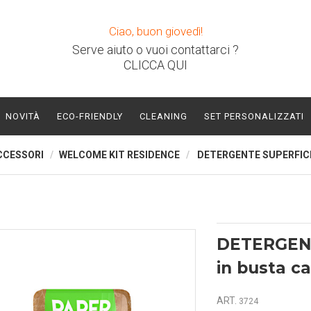
Ciao, buon giovedì!
Serve aiuto o vuoi contattarci ?
CLICCA QUI
NOVITÀ
ECO-FRIENDLY
CLEANING
SET PERSONALIZZATI
CCESSORI
WELCOME KIT RESIDENCE
DETERGENTE SUPERFIC
DETERGEN
in busta c
ART.
3724