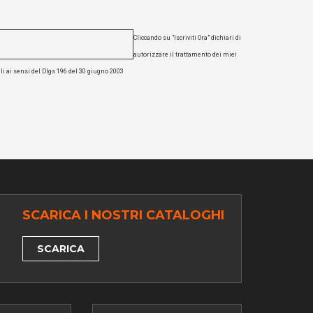
Cliccando su "Iscriviti Ora" dichiari di
autorizzare il trattamento dei miei
li ai sensi del Dlgs 196 del 30 giugno 2003
SCARICA I NOSTRI CATALOGHI
SCARICA