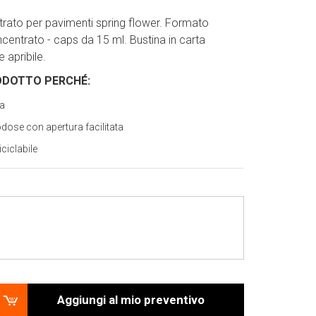
rato per pavimenti spring flower. Formato
entrato - caps da 15 ml. Bustina in carta
e apribile.
ODOTTO PERCH
É
:
ia
se con apertura facilitata
iciclabile
Aggiungi al mio preventivo