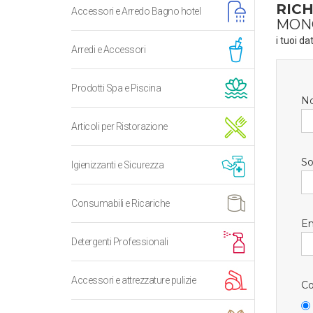
RICH
Accessori e Arredo Bagno hotel
MON
i tuoi da
Arredi e Accessori
Prodotti Spa e Piscina
N
Articoli per Ristorazione
So
Igienizzanti e Sicurezza
Consumabili e Ricariche
Em
Detergenti Professionali
Accessori e attrezzature pulizie
Co