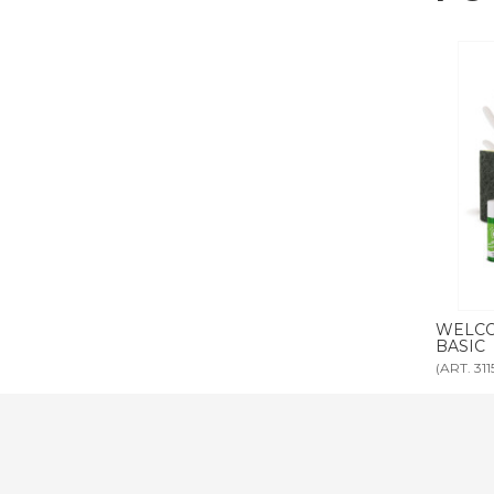
O scatola
WELCOME KIT MINI scatola completa
WELCOM
BASIC
(ART. 3115)
(ART. 28