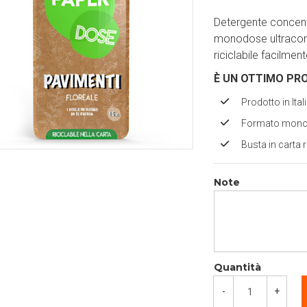
Detergente concent
monodose ultraconc
riciclabile facilment
È UN OTTIMO PR
Prodotto in Ital
Formato monodo
Busta in carta r
Note
Quantità
-
+