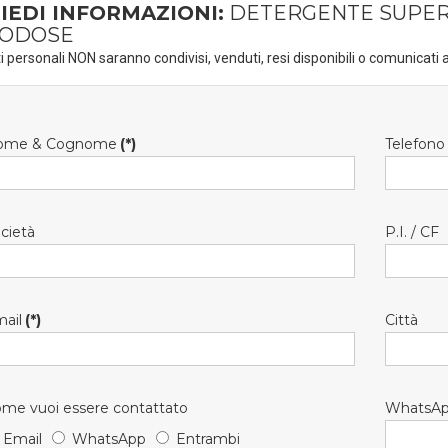
IEDI INFORMAZIONI:
DETERGENTE SUPERF
ODOSE
ti personali NON saranno condivisi, venduti, resi disponibili o comunicati a
ome & Cognome
(*)
Telefono
cietà
P.I. / CF
ail
(*)
Città
me vuoi essere contattato
WhatsA
Email
WhatsApp
Entrambi