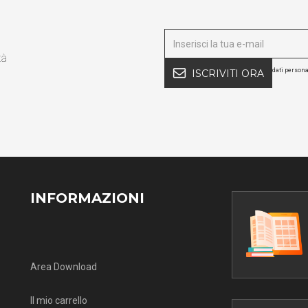
tà
dati persona
ISCRIVITI ORA
INFORMAZIONI
Area Download
Il mio carrello