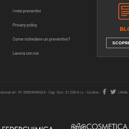
I miei preventivi
Privacy policy
BL
Come richiedere un preventivo?
SCOPRI 
Lavora con noi
nal srl - P.I. 00939940524 - Cap. Soc. 31.200 € i.v. -
Cookie
-
|
Web 