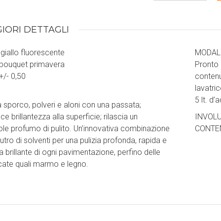
IORI DETTAGLI
 giallo fluorescente
MODALI
 bouquet primavera
Pronto 
+/- 0,50
contenu
lavatri
5 lt. d’
 sporco, polveri e aloni con una passata;
sce brillantezza alla superficie; rilascia un
INVOLU
le profumo di pulito. Un’innovativa combinazione
CONTE
utro di solventi per una pulizia profonda, rapida e
a brillante di ogni pavimentazione, perfino delle
icate quali marmo e legno.