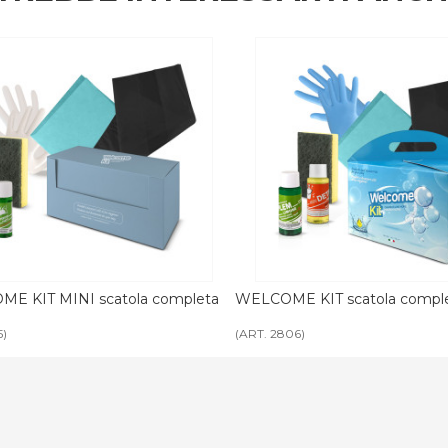
E KIT scatola completa BASIC
WELCOME KIT personalizzabi
06)
(ART. 1984 - 3107 - 3312)