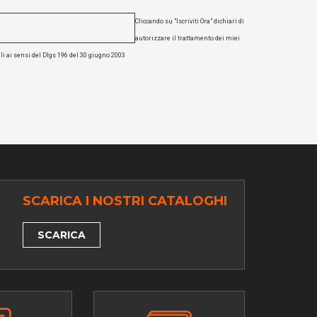
Cliccando su "Iscriviti Ora" dichiari di
autorizzare il trattamento dei miei
li ai sensi del Dlgs 196 del 30 giugno 2003
SCARICA I NOSTRI CATALOGHI
SCARICA