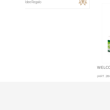
Idee Regalo
ola completa
WELCOME KIT scatola completa BASIC
WELCOM
(ART. 2806)
(ART. 198