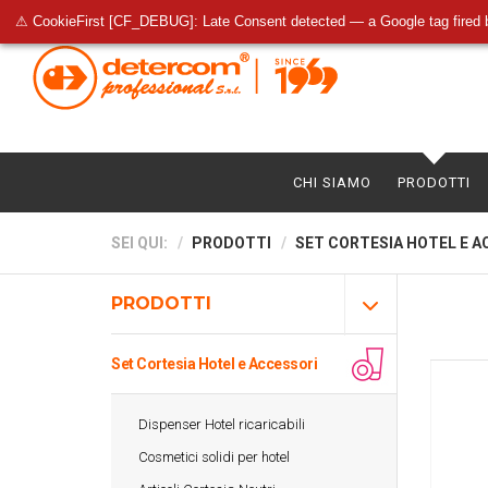
⚠ CookieFirst [CF_DEBUG]: Late Consent detected — a Google tag fired 
CHI SIAMO
PRODOTTI
SEI QUI:
PRODOTTI
SET CORTESIA HOTEL E A
PRODOTTI
Set Cortesia Hotel e Accessori
Dispenser Hotel ricaricabili
Cosmetici solidi per hotel