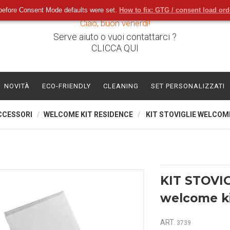
before Consent Mode defaults were set.
How to fix: GTG / consent load or
Ciao, buon venerdì!
Serve aiuto o vuoi contattarci ?
CLICCA QUI
NOVITÀ
ECO-FRIENDLY
CLEANING
SET PERSONALIZZATI
CCESSORI
WELCOME KIT RESIDENCE
KIT STOVIGLIE WELCOM
KIT STOVI
welcome ki
ART.
3739