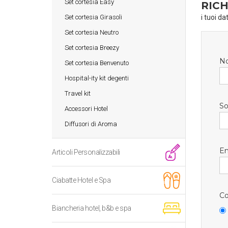
Set cortesia Easy
RICH
Set cortesia Girasoli
i tuoi da
Set cortesia Neutro
Set cortesia Breezy
N
Set cortesia Benvenuto
Hospital-ity kit degenti
Travel kit
So
Accessori Hotel
Diffusori di Aroma
Em
Articoli Personalizzabili
Ciabatte Hotel e Spa
Co
Biancheria hotel, b&b e spa