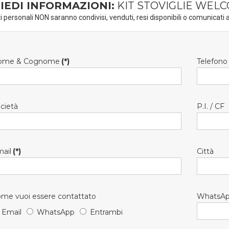
IEDI INFORMAZIONI:
KIT STOVIGLIE WELC
ti personali NON saranno condivisi, venduti, resi disponibili o comunicati a
ome & Cognome
(*)
Telefono
cietà
P.I. / CF
ail
(*)
Città
me vuoi essere contattato
WhatsA
Email
WhatsApp
Entrambi