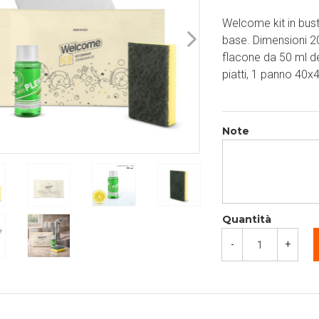
Welcome kit in bus
base. Dimensioni 20
flacone da 50 ml de
piatti, 1 panno 40x
Note
Quantità
-
+