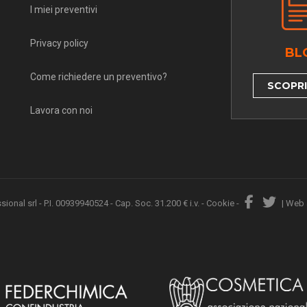
I miei preventivi
Privacy policy
BL
Come richiedere un preventivo?
SCOPRI 
Lavora con noi
nal srl - P.I. 00939940524 - Cap. Soc. 31.200 € i.v. -
Cookie
-
|
Web 