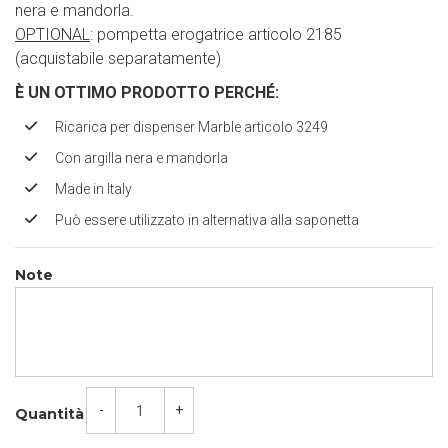
nera e mandorla.
OPTIONAL
: pompetta erogatrice articolo 2185
(acquistabile separatamente)
È UN OTTIMO PRODOTTO PERCH
É
:
Ricarica per dispenser Marble articolo 3249
Con argilla nera e mandorla
Made in Italy
Può essere utilizzato in alternativa alla saponetta
Note
-
+
Quantità