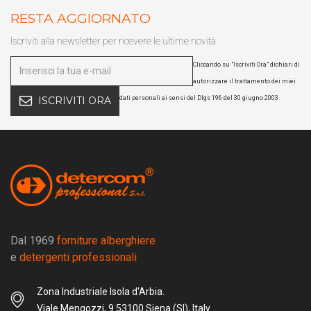
RESTA AGGIORNATO
Iscriviti alla newsletter per ricevere le ultime novità
Cliccando su "Iscriviti Ora" dichiari di
autorizzare il trattamento dei miei
dati personali ai sensi del Dlgs 196 del 30 giugno 2003
ISCRIVITI ORA
Dal 1969
forniture alberghiere
e
detergenti professionali
Zona Industriale Isola d'Arbia.
Viale Mengozzi, 9 53100 Siena (SI), Italy