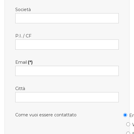
Società
P.I. / CF
Email
(*)
Città
Come vuoi essere contattato
Em