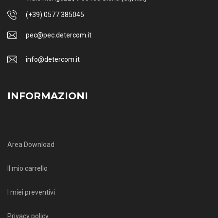
(+39) 0577 385045
pec@pec.detercom.it
info@detercom.it
INFORMAZIONI
Area Download
Il mio carrello
I miei preventivi
Privacy policy