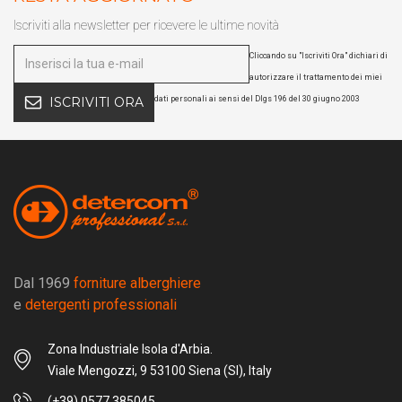
Iscriviti alla newsletter per ricevere le ultime novità
Cliccando su "Iscriviti Ora" dichiari di
autorizzare il trattamento dei miei
dati personali ai sensi del Dlgs 196 del 30 giugno 2003
ISCRIVITI ORA
Dal 1969
forniture alberghiere
e
detergenti professionali
Zona Industriale Isola d'Arbia.
Viale Mengozzi, 9 53100 Siena (SI), Italy
(+39) 0577 385045