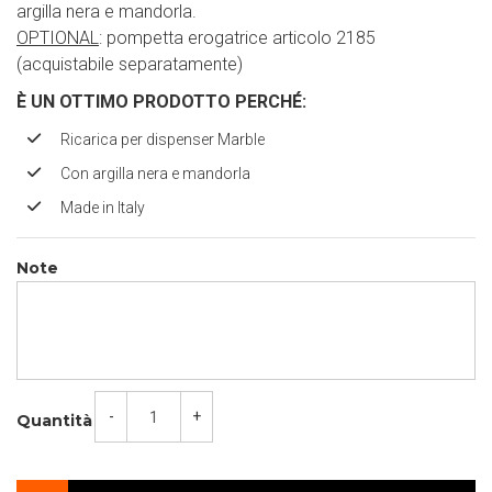
argilla nera e mandorla.
OPTIONAL
: pompetta erogatrice articolo 2185
(acquistabile separatamente)
È UN OTTIMO PRODOTTO PERCH
É
:
Ricarica per dispenser Marble
Con argilla nera e mandorla
Made in Italy
Note
-
+
Quantità