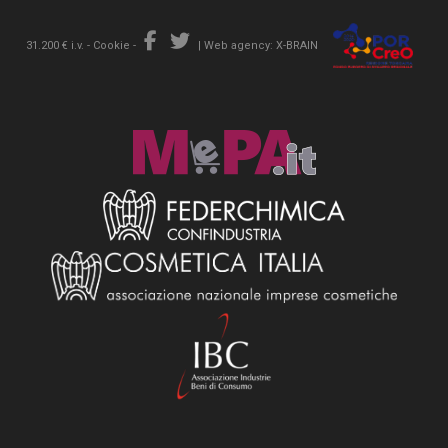
31.200 € i.v. -
Cookie
-
|
Web agency: X-BRAIN