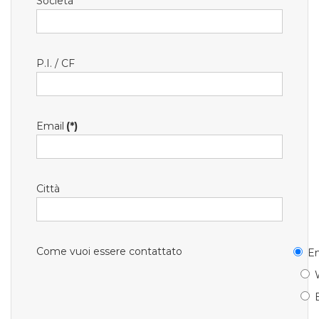
Società
P.I. / CF
Email
(*)
Città
Come vuoi essere contattato
Em