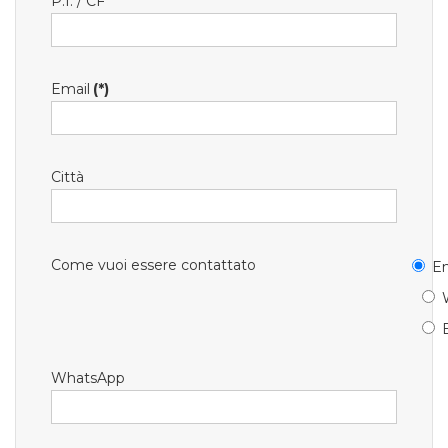
P.I. / CF
Email
(*)
Città
Come vuoi essere contattato
Em
WhatsApp