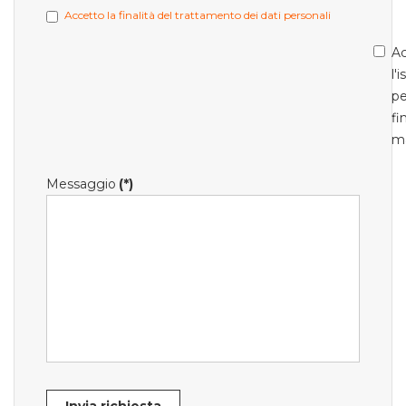
Accetto la finalità del trattamento dei dati personali
Ac
l'
pe
fi
m
Messaggio
(*)