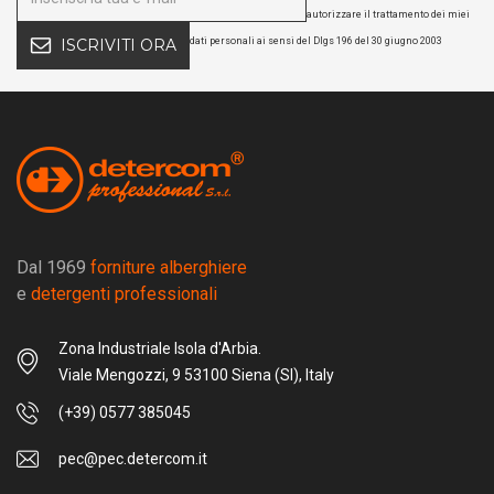
autorizzare il trattamento dei miei
dati personali ai sensi del Dlgs 196 del 30 giugno 2003
ISCRIVITI ORA
Dal 1969
forniture alberghiere
e
detergenti professionali
Zona Industriale Isola d'Arbia.
Viale Mengozzi, 9 53100 Siena (SI), Italy
(+39) 0577 385045
pec@pec.detercom.it