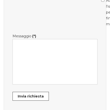
Ac
l'
pe
fi
m
Messaggio
(*)
Invia richiesta