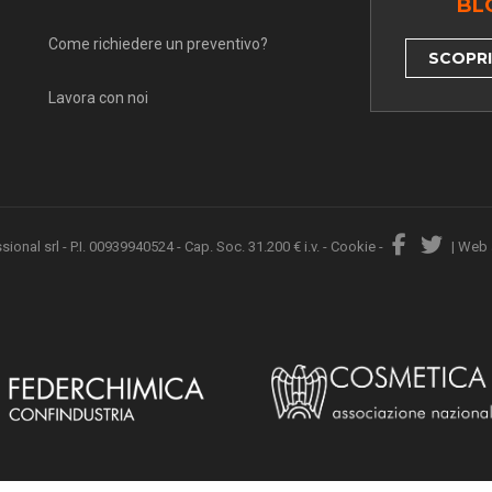
BL
Come richiedere un preventivo?
SCOPRI 
Lavora con noi
nal srl - P.I. 00939940524 - Cap. Soc. 31.200 € i.v. -
Cookie
-
|
Web 