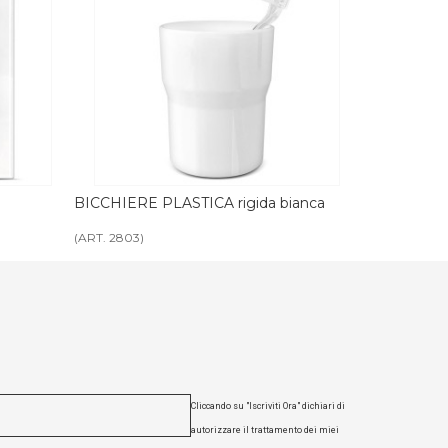
rigida bianca
BICCHIERE PLASTICA rigida nera
BIC
tras
(ART. 2804)
(ART
Cliccando su "Iscriviti Ora" dichiari di
autorizzare il trattamento dei miei