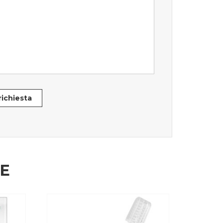
 richiesta
HE