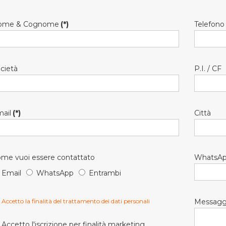
ome & Cognome
(*)
Telefono
cietà
P.I. / CF
ail
(*)
Città
me vuoi essere contattato
WhatsA
Email
WhatsApp
Entrambi
Accetto la finalità del trattamento dei dati personali
Messagg
Accetto l'iscrizione per finalità marketing