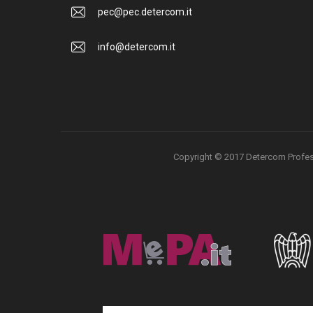
pec@pec.detercom.it
info@detercom.it
Copyright © 2017 Detercom Professio