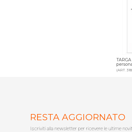
 forex bianco
TARGA ECOLOGIA forex bianco
personalizzabile
(ART. 3180P)
RESTA AGGIORNATO
Iscriviti alla newsletter per ricevere le ultime novi