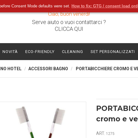
before Consent Mode defaults were set.
How to fix: GTG / consent load or
Ciao, buon venerdì!
Serve aiuto o vuoi contattarci ?
CLICCA QUI
NOVITÀ
ECO-FRIENDLY
CLEANING
SET PERSONALIZZATI
GNO HOTEL
ACCESSORI BAGNO
PORTABICCHIERE CROMO E V
PORTABIC
cromo e ve
ART.
1275