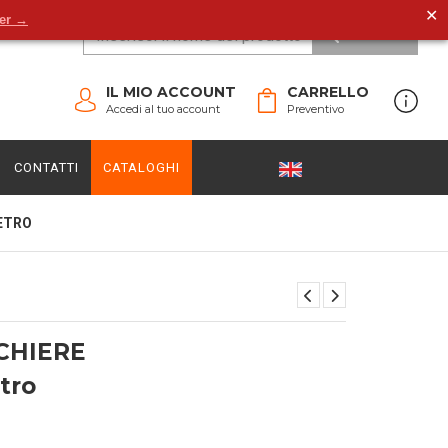
✕
der →
CERCA
IL MIO ACCOUNT
CARRELLO
Accedi al tuo account
Preventivo
CONTATTI
CATALOGHI
ETRO
CHIERE
tro