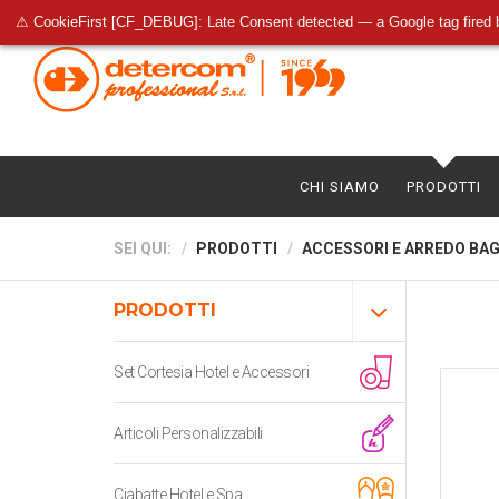
⚠ CookieFirst [CF_DEBUG]: Late Consent detected — a Google tag fired 
CHI SIAMO
PRODOTTI
SEI QUI:
PRODOTTI
ACCESSORI E ARREDO BA
PRODOTTI
Set Cortesia Hotel e Accessori
Articoli Personalizzabili
Ciabatte Hotel e Spa