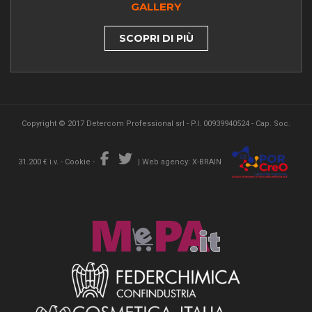
GALLERY
SCOPRI DI PIÙ
Copyright © 2017 Detercom Professional srl - P.I. 00939940524 - Cap. Soc.
31.200 € i.v. -
Cookie
-
|
Web agency: X-BRAIN