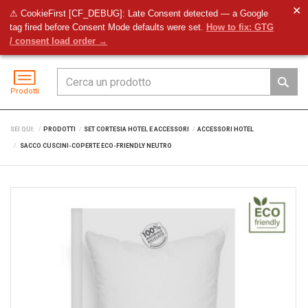
✕
⚠ CookieFirst [CF_DEBUG]: Late Consent detected — a Google
tag fired before Consent Mode defaults were set.
How to fix: GTG
Preventivo
Accedi
Menu
/ consent load order →
Prodotti
SEI QUI:
PRODOTTI
SET CORTESIA HOTEL E ACCESSORI
ACCESSORI HOTEL
SACCO CUSCINI-COPERTE ECO-FRIENDLY NEUTRO