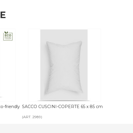
HE
 x 85 cm
SACCO CUSCINI ECO-FRIENDLY in
SACCO COP
cotone riutilizzabile
cotone riuti
(ART. 3630)
(ART. 3629)