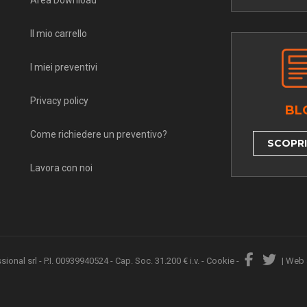
Area Download
Il mio carrello
I miei preventivi
Privacy policy
BL
Come richiedere un preventivo?
SCOPRI 
Lavora con noi
nal srl - P.I. 00939940524 - Cap. Soc. 31.200 € i.v. -
Cookie
-
|
Web 