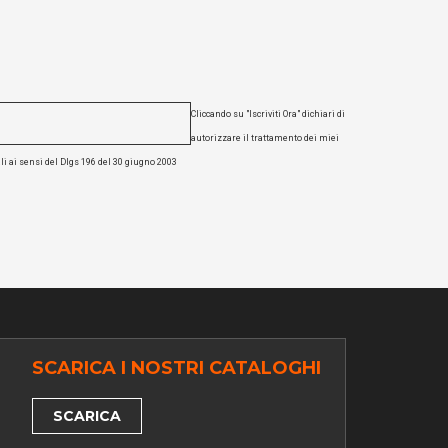
Cliccando su "Iscriviti Ora" dichiari di
autorizzare il trattamento dei miei
li ai sensi del Dlgs 196 del 30 giugno 2003
SCARICA I NOSTRI CATALOGHI
SCARICA