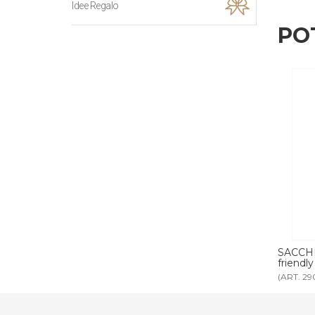
Idee Regalo
PO
PELLI cotone
SACCHETTO ASCIUGACAPELLI eco-
SACCO
friendly neutro
neutro
(ART. 2904ECO)
(ART. 