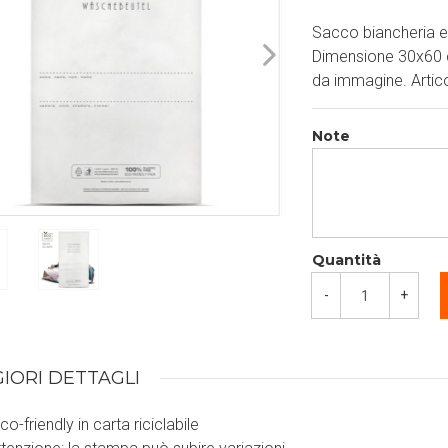
Sacco biancheria ec
Dimensione 30x60 c
da immagine. Artico
Note
Quantità
-
+
IORI DETTAGLI
o-friendly in carta riciclabile