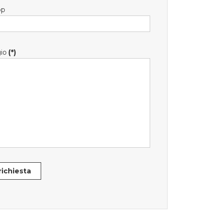
pp
io
(*)
 richiesta