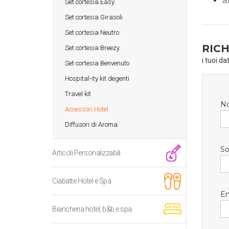
a
Set cortesia Easy
Set cortesia Girasoli
Set cortesia Neutro
RICH
Set cortesia Breezy
i tuoi da
Set cortesia Benvenuto
Hospital-ity kit degenti
Travel kit
N
Accessori Hotel
Diffusori di Aroma
So
Articoli Personalizzabili
Ciabatte Hotel e Spa
Em
Biancheria hotel, b&b e spa