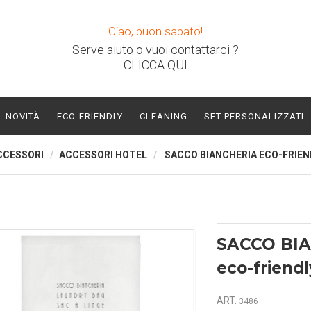
Ciao, buon sabato!
Serve aiuto o vuoi contattarci ?
CLICCA QUI
NOVITÀ
ECO-FRIENDLY
CLEANING
SET PERSONALIZZATI
CCESSORI
ACCESSORI HOTEL
SACCO BIANCHERIA ECO-FRIEN
SACCO BI
eco-friendl
ART.
3486