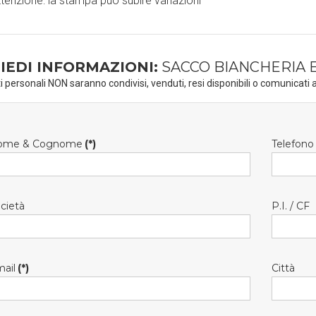
ttenzione: la stampa può subire variazioni
IEDI INFORMAZIONI:
SACCO BIANCHERIA E
ti personali NON saranno condivisi, venduti, resi disponibili o comunicati a
ome & Cognome
(*)
Telefono
cietà
P.I. / CF
ail
(*)
Città