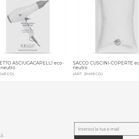
CUSCINI-COPERTE eco-friendly
SACCO CUSCINI-COPERTE 65 
949ECO)
(ART. 2989)
tà