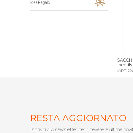
Idee Regalo
ELLI cotone
SACCHETTO ASCIUGACAPELLI eco-
SACCO 
friendly neutro
neutro
(ART. 2904ECO)
(ART. 2
RESTA AGGIORNATO
Iscriviti alla newsletter per ricevere le ultime novi