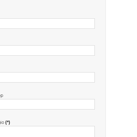
pp
io
(*)