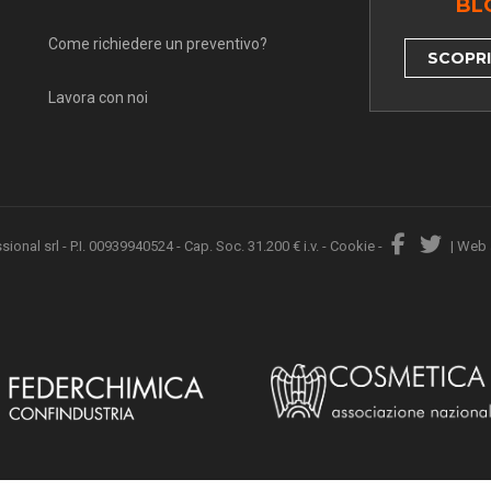
BL
Come richiedere un preventivo?
SCOPRI 
Lavora con noi
nal srl - P.I. 00939940524 - Cap. Soc. 31.200 € i.v. -
Cookie
-
|
Web 