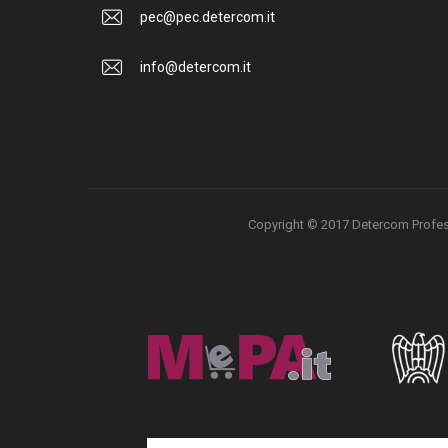
pec@pec.detercom.it
info@detercom.it
Copyright © 2017 Detercom Professio