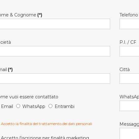
ome & Cognome
(*)
Telefono
cietà
P.I. / CF
ail
(*)
Città
me vuoi essere contattato
WhatsA
Email
WhatsApp
Entrambi
Accetto la finalità del trattamento dei dati personali
Messagg
Accetto l'iscrizione per finalità marketing