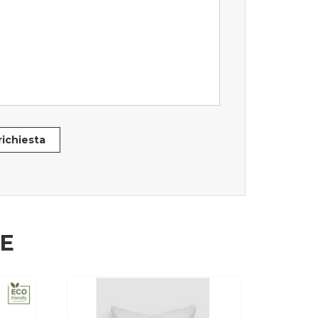
 richiesta
HE