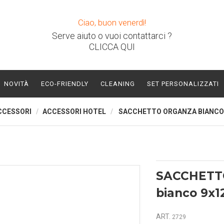
Ciao, buon venerdì!
Serve aiuto o vuoi contattarci ?
CLICCA QUI
NOVITÀ
ECO-FRIENDLY
CLEANING
SET PERSONALIZZATI
CCESSORI
ACCESSORI HOTEL
SACCHETTO ORGANZA BIANCO
SACCHETT
bianco 9x1
ART.
2729