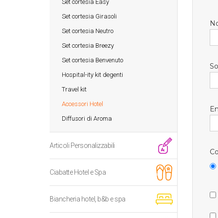
Set cortesia Easy
Set cortesia Girasoli
N
Set cortesia Neutro
Set cortesia Breezy
Set cortesia Benvenuto
So
Hospital-ity kit degenti
Travel kit
Accessori Hotel
Em
Diffusori di Aroma
Articoli Personalizzabili
Co
Ciabatte Hotel e Spa
Biancheria hotel, b&b e spa