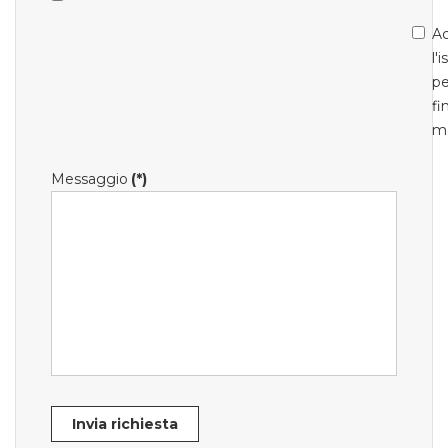
Ac
l'
pe
fi
m
Messaggio
(*)
Invia richiesta