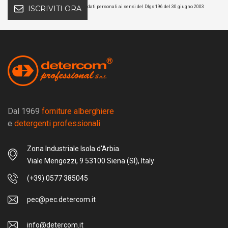
dati personali ai sensi del Dlgs 196 del 30 giugno 2003
ISCRIVITI ORA
Dal 1969
forniture alberghiere
e
detergenti professionali
Zona Industriale Isola d'Arbia.
Viale Mengozzi, 9 53100 Siena (SI), Italy
(+39) 0577 385045
pec@pec.detercom.it
info@detercom.it