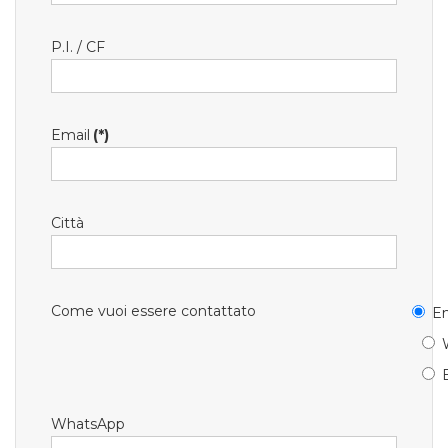
P.I. / CF
Email
(*)
Città
Come vuoi essere contattato
Em
WhatsApp