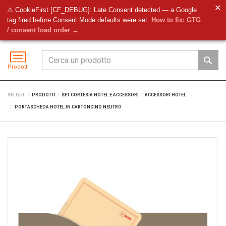
✕
⚠ CookieFirst [CF_DEBUG]: Late Consent detected — a Google
tag fired before Consent Mode defaults were set.
How to fix: GTG
Preventivo
Accedi
Menu
/ consent load order →
Prodotti
SEI QUI:
PRODOTTI
SET CORTESIA HOTEL E ACCESSORI
ACCESSORI HOTEL
PORTASCHEDA HOTEL IN CARTONCINO NEUTRO