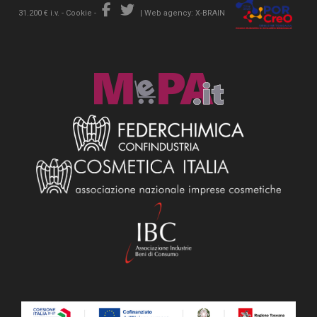
31.200 € i.v. -
Cookie
-
|
Web agency: X-BRAIN