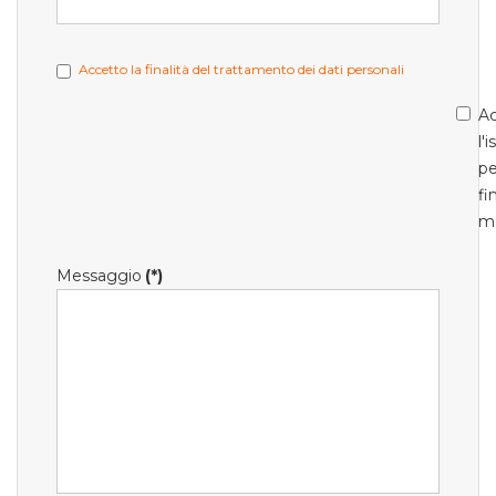
Accetto la finalità del trattamento dei dati personali
Ac
l'
pe
fi
m
Messaggio
(*)