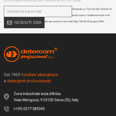
Iscriviti alla newsletter per ricevere le ultime novità
Cliccando su "Iscriviti Ora" dichiari di
autorizzare il trattamento dei miei
dati personali ai sensi del Dlgs 196 del 30 giugno 2003
ISCRIVITI ORA
Dal 1969
forniture alberghiere
e
detergenti professionali
Zona Industriale Isola d'Arbia.
Viale Mengozzi, 9 53100 Siena (SI), Italy
(+39) 0577 385045