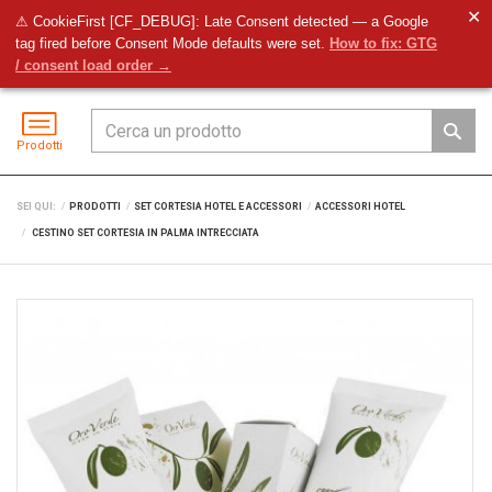
✕
⚠ CookieFirst [CF_DEBUG]: Late Consent detected — a Google
tag fired before Consent Mode defaults were set.
How to fix: GTG
Preventivo
Accedi
Menu
/ consent load order →
Prodotti
SEI QUI:
PRODOTTI
SET CORTESIA HOTEL E ACCESSORI
ACCESSORI HOTEL
CESTINO SET CORTESIA IN PALMA INTRECCIATA