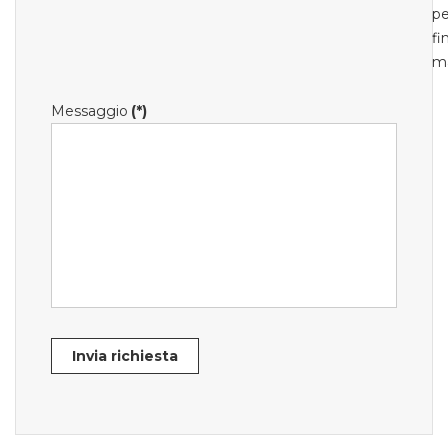
pe
fi
m
Messaggio
(*)
Invia richiesta