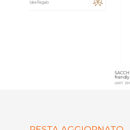
Idee Regalo
ELLI cotone
SACCHETTO ASCIUGACAPELLI eco-
SACCO 
friendly neutro
neutro
(ART. 2904ECO)
(ART. 2
RESTA AGGIORNATO