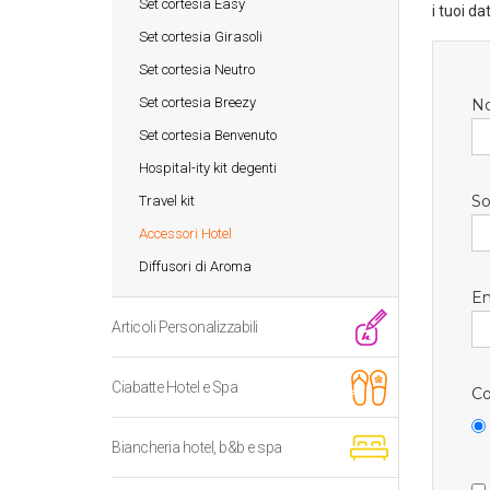
Set cortesia Easy
i tuoi da
Set cortesia Girasoli
Set cortesia Neutro
Set cortesia Breezy
N
Set cortesia Benvenuto
Hospital-ity kit degenti
So
Travel kit
Accessori Hotel
Diffusori di Aroma
Em
Articoli Personalizzabili
Ciabatte Hotel e Spa
Co
Biancheria hotel, b&b e spa