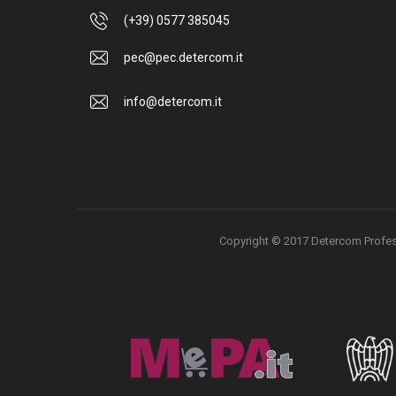
(+39) 0577 385045
pec@pec.detercom.it
info@detercom.it
Copyright © 2017 Detercom Professio