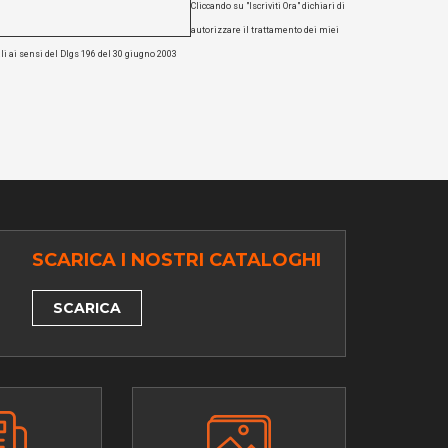
Cliccando su "Iscriviti Ora" dichiari di
autorizzare il trattamento dei miei
li ai sensi del Dlgs 196 del 30 giugno 2003
SCARICA I NOSTRI CATALOGHI
SCARICA