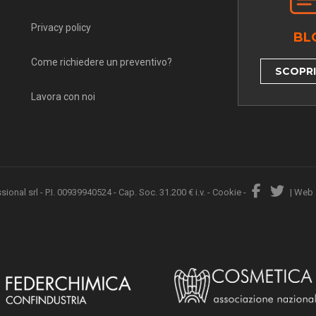
Privacy policy
BL
Come richiedere un preventivo?
SCOPRI 
Lavora con noi
nal srl - P.I. 00939940524 - Cap. Soc. 31.200 € i.v. -
Cookie
-
|
Web 