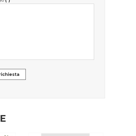
io
(*)
 richiesta
HE