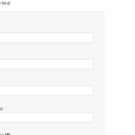
 terzi
pp