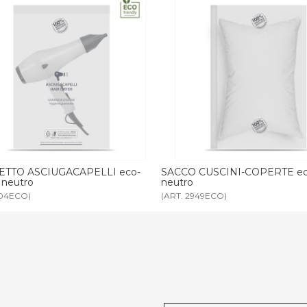
CUSCINI-COPERTE eco-friendly
SACCO CUSCINI-COPERTE 65 
949ECO)
(ART. 2989)