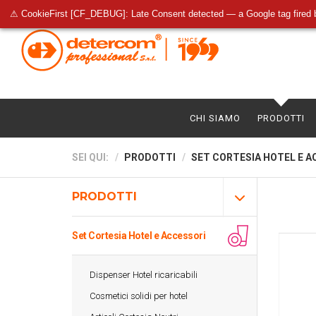
⚠ CookieFirst [CF_DEBUG]: Late Consent detected — a Google tag fired 
CHI SIAMO
PRODOTTI
SEI QUI:
PRODOTTI
SET CORTESIA HOTEL E A
PRODOTTI
Set Cortesia Hotel e Accessori
Dispenser Hotel ricaricabili
Cosmetici solidi per hotel