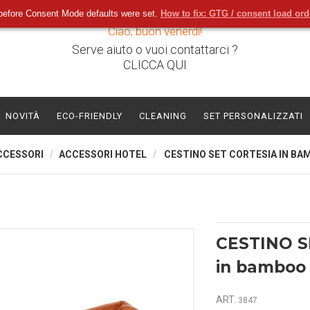
before Consent Mode defaults were set.
How to fix: GTG / consent load or
Ciao, buon venerdì!
Serve aiuto o vuoi contattarci ?
CLICCA QUI
NOVITÀ
ECO-FRIENDLY
CLEANING
SET PERSONALIZZATI
CCESSORI
ACCESSORI HOTEL
CESTINO SET CORTESIA IN B
CESTINO S
in bamboo
ART.
3847