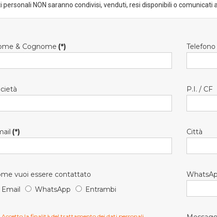
ti personali NON saranno condivisi, venduti, resi disponibili o comunicati a
ome & Cognome
(*)
Telefono
cietà
P.I. / CF
ail
(*)
Città
me vuoi essere contattato
WhatsA
Email
WhatsApp
Entrambi
Accetto la finalità del trattamento dei dati personali