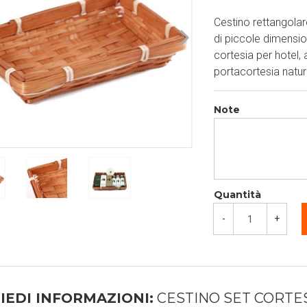
Cestino rettangola
di piccole dimension
cortesia per hotel,
portacortesia natura
Note
Quantità
-
+
IEDI INFORMAZIONI:
CESTINO SET CORTE