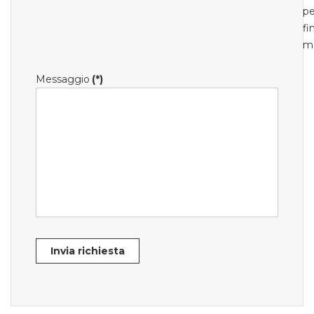
pe
fi
m
Messaggio
(*)
Invia richiesta