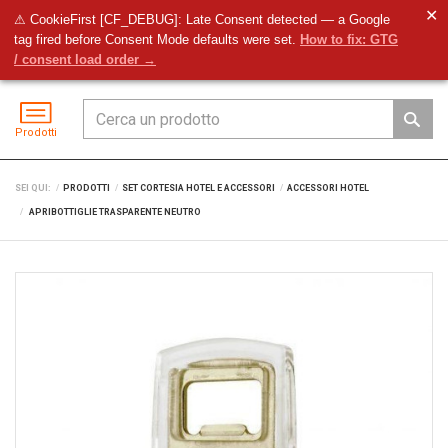
✕
⚠ CookieFirst [CF_DEBUG]: Late Consent detected — a Google
tag fired before Consent Mode defaults were set.
How to fix: GTG
Preventivo
Accedi
Menu
/ consent load order →
Prodotti
SEI QUI:
PRODOTTI
SET CORTESIA HOTEL E ACCESSORI
ACCESSORI HOTEL
APRIBOTTIGLIE TRASPARENTE NEUTRO