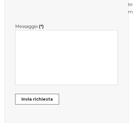
fi
m
Messaggio
(*)
Invia richiesta