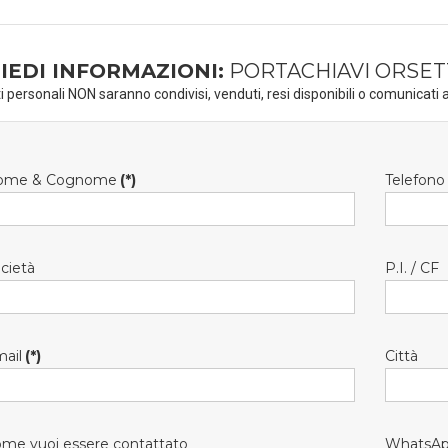
IEDI INFORMAZIONI:
PORTACHIAVI ORSET
ti personali NON saranno condivisi, venduti, resi disponibili o comunicati a
ome & Cognome
(*)
Telefono
cietà
P.I. / CF
ail
(*)
Città
me vuoi essere contattato
WhatsA