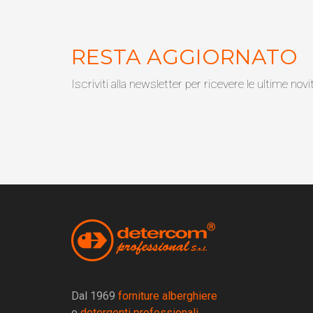
RESTA AGGIORNATO
Iscriviti alla newsletter per ricevere le ultime novi
Dal 1969
forniture alberghiere
e
detergenti professionali