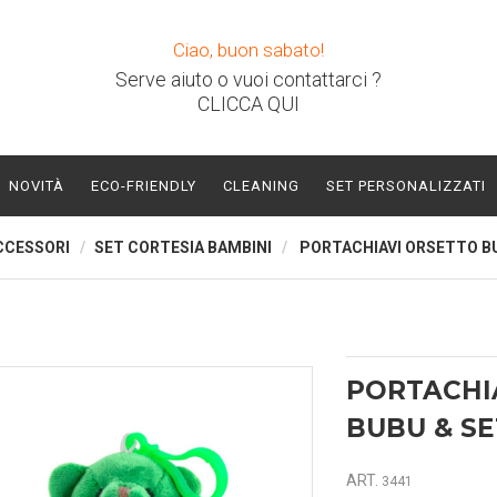
Ciao, buon sabato!
Serve aiuto o vuoi contattarci ?
CLICCA QUI
NOVITÀ
ECO-FRIENDLY
CLEANING
SET PERSONALIZZATI
CCESSORI
SET CORTESIA BAMBINI
PORTACHIAVI ORSETTO B
PORTACHI
BUBU & S
ART.
3441