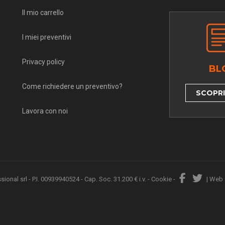
Il mio carrello
I miei preventivi
Privacy policy
BL
Come richiedere un preventivo?
SCOPRI 
Lavora con noi
nal srl - P.I. 00939940524 - Cap. Soc. 31.200 € i.v. -
Cookie
-
|
Web 