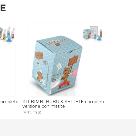
HE
completo
KIT BIMBI BUBU & SETTETE completo
KIT BIMBI
versione con bavaglio
con accesso
(ART. 2827)
(ART. 4012)