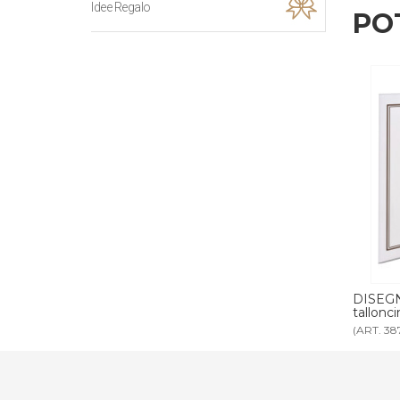
Idee Regalo
PO
ENTATA AR
DISEGNO REALTA' AUMENTATA AR
KIT B
talloncino 3
versio
(ART. 3876)
(ART. 27