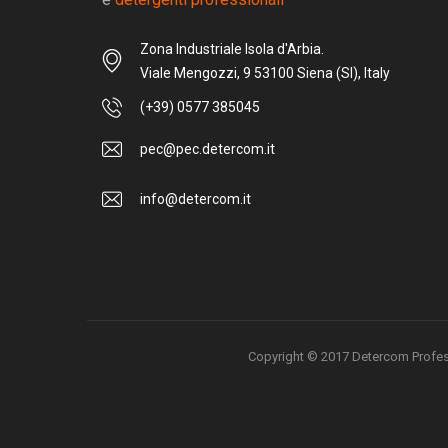
Zona Industriale Isola d'Arbia.
Viale Mengozzi, 9 53100 Siena (SI), Italy
(+39) 0577 385045
pec@pec.detercom.it
info@detercom.it
Copyright © 2017 Detercom Professio