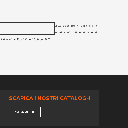
Cliccando su "Iscriviti Ora" dichiari di
autorizzare il trattamento dei miei
li ai sensi del Dlgs 196 del 30 giugno 2003
SCARICA I NOSTRI CATALOGHI
SCARICA