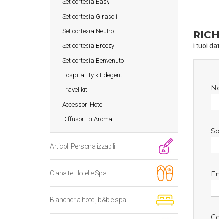
Set cortesia Easy
Set cortesia Girasoli
Set cortesia Neutro
RICH
Set cortesia Breezy
i tuoi da
Set cortesia Benvenuto
Hospital-ity kit degenti
N
Travel kit
Accessori Hotel
Diffusori di Aroma
So
Articoli Personalizzabili
Ciabatte Hotel e Spa
Em
Biancheria hotel, b&b e spa
Co