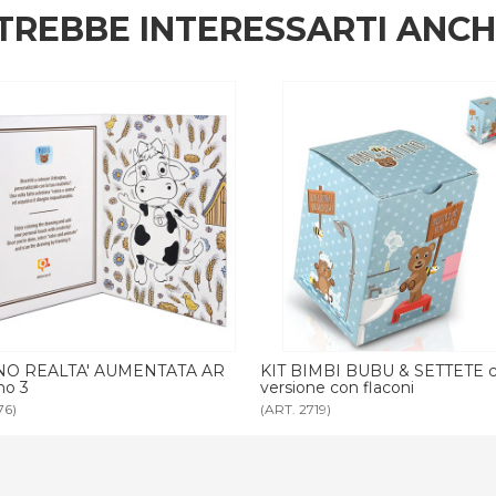
TREBBE INTERESSARTI ANC
IMBI BUBU & SETTETE completo
KIT BIMBI BUBU & SETTETE 
ne con flaconi
versione con matite
19)
(ART. 1198)