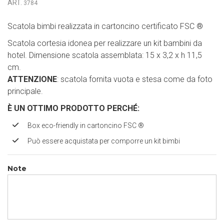
ART.
3784
Scatola bimbi realizzata in cartoncino certificato FSC
®
Scatola cortesia idonea per realizzare un kit bambini da
hotel. Dimensione scatola assemblata: 15 x 3,2 x h 11,5
cm.
ATTENZIONE
: scatola fornita vuota e stesa come da foto
principale.
È UN OTTIMO PRODOTTO PERCH
É
:
Box eco-friendly in cartoncino FSC
®
Può essere acquistata per comporre un kit bimbi
Note