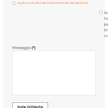
Accetto la finalità del trattamento dei dati personali
Ac
l'
pe
fi
m
Messaggio
(*)
Invia richiesta