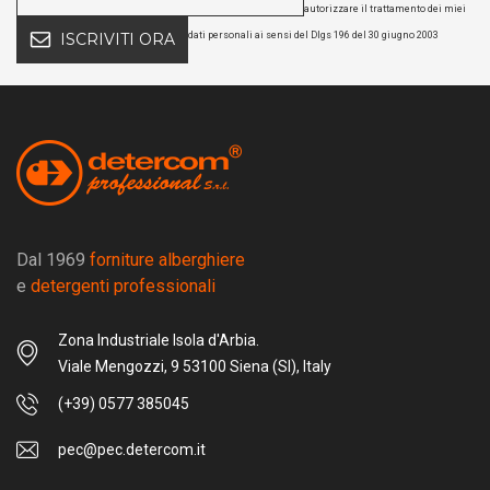
autorizzare il trattamento dei miei
dati personali ai sensi del Dlgs 196 del 30 giugno 2003
ISCRIVITI ORA
Dal 1969
forniture alberghiere
e
detergenti professionali
Zona Industriale Isola d'Arbia.
Viale Mengozzi, 9 53100 Siena (SI), Italy
(+39) 0577 385045
pec@pec.detercom.it