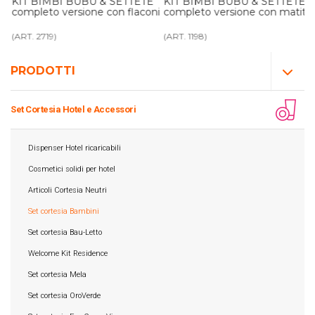
KIT BIMBI BUBU & SETTETE
KIT BIMBI BUBU & SETTETE
3
completo versione con flaconi
completo versione con matite
(ART. 2719)
(ART. 1198)
PRODOTTI
Set Cortesia Hotel e Accessori
Dispenser Hotel ricaricabili
Cosmetici solidi per hotel
Articoli Cortesia Neutri
Set cortesia Bambini
Set cortesia Bau-Letto
Welcome Kit Residence
Set cortesia Mela
Set cortesia OroVerde