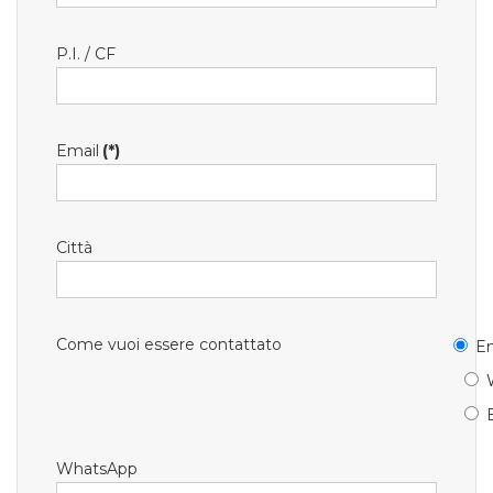
P.I. / CF
Email
(*)
Città
Come vuoi essere contattato
Em
WhatsApp