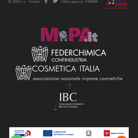
31.200 € i.v. -
Cookie
-
|
Web agency: X-BRAIN