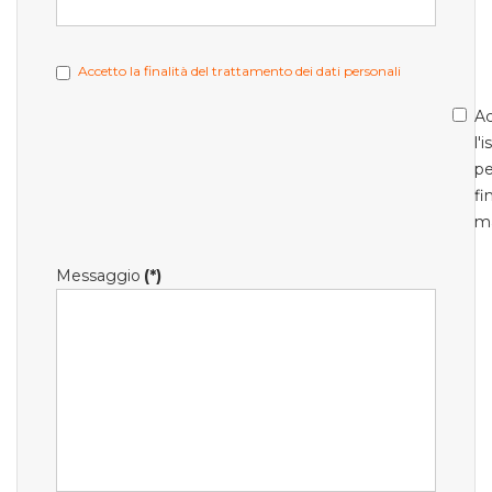
Accetto la finalità del trattamento dei dati personali
Ac
l'
pe
fi
m
Messaggio
(*)