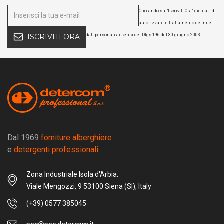
Cliccando su "Iscriviti Ora" dichiari di
autorizzare il trattamento dei miei
dati personali ai sensi del Dlgs 196 del 30 giugno 2003
ISCRIVITI ORA
Dal 1969
forniture alberghiere
e
detergenti professionali
Zona Industriale Isola d'Arbia.
Viale Mengozzi, 9 53100 Siena (SI), Italy
(+39) 0577 385045