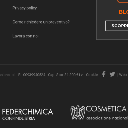
Privacy policy
BL
Come richiedere un preventivo?
SCOPRI 
Lavora con noi
nal srl - P.I. 00939940524 - Cap. Soc. 31.200 € i.v. -
Cookie
-
|
Web 