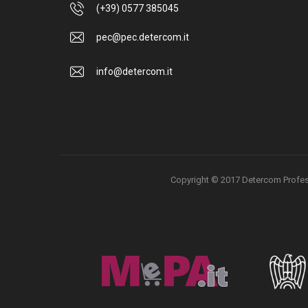
(+39) 0577 385045
pec@pec.detercom.it
info@detercom.it
Copyright © 2017 Detercom Professio