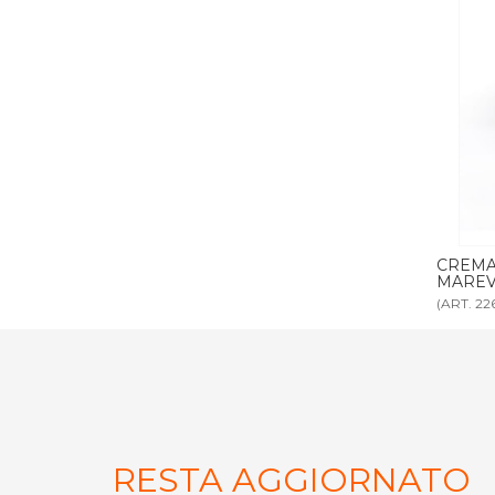
a cortesia
CREMA CORPO 35 ml linea cortesia
BALSA
MAREVITA
(ART. 2269)
(ART. 22
RESTA AGGIORNATO