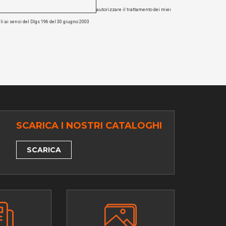
autorizzare il trattamento dei miei
li ai sensi del Dlgs 196 del 30 giugno 2003
SCARICA I NOSTRI CATALOGHI
SCARICA