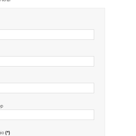
pp
io
(*)