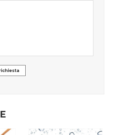
 richiesta
HE