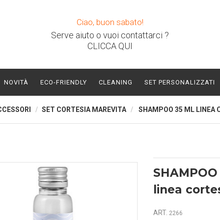
Ciao, buon sabato!
Serve aiuto o vuoi contattarci ?
CLICCA QUI
NOVITÀ
ECO-FRIENDLY
CLEANING
SET PERSONALIZZATI
CCESSORI
SET CORTESIA MAREVITA
SHAMPOO 35 ML LINEA 
SHAMPOO 
linea cort
ART.
2266