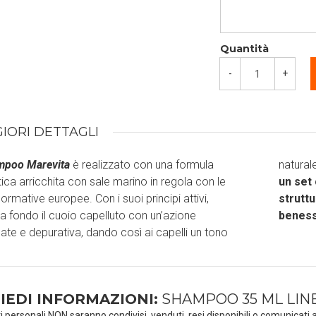
Quantità
-
+
IORI DETTAGLI
mpoo Marevita
è realizzato con una formula
natural
ca arricchita con sale marino in regola con le
un set 
normative europee. Con i suoi principi attivi,
struttu
 a fondo il cuoio capelluto con un’azione
beness
te e depurativa, dando così ai capelli un tono
IEDI INFORMAZIONI:
SHAMPOO 35 ML LIN
ti personali NON saranno condivisi, venduti, resi disponibili o comunicati a