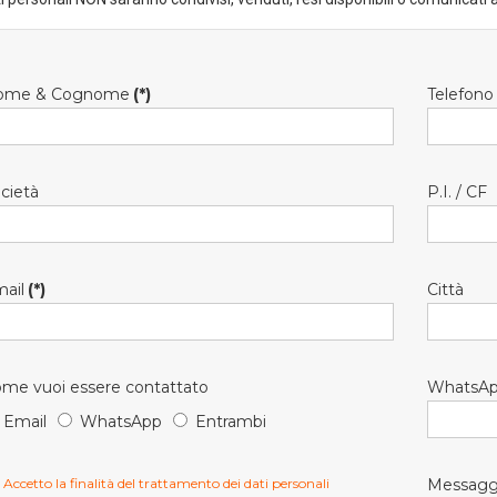
ome & Cognome
(*)
Telefono
cietà
P.I. / CF
ail
(*)
Città
me vuoi essere contattato
WhatsA
Email
WhatsApp
Entrambi
Accetto la finalità del trattamento dei dati personali
Messagg