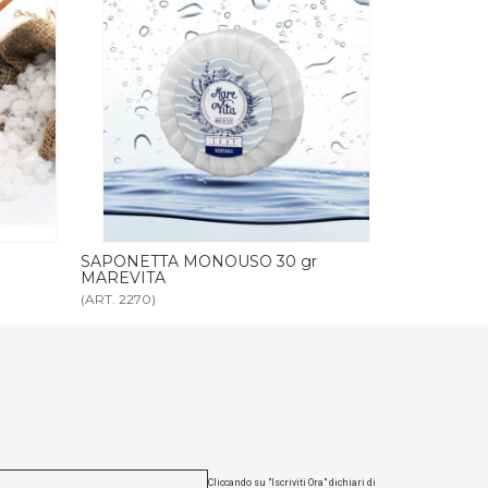
r
SAPONETTA MONOUSO 10 gr
CUFFIA DOC
MAREVITA
(ART. 2334)
(ART. 4013)
Cliccando su "Iscriviti Ora" dichiari di