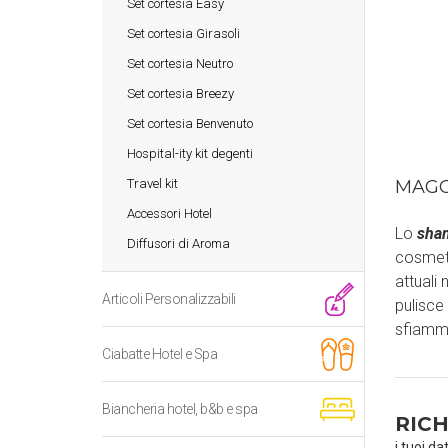
Set cortesia Easy
Set cortesia Girasoli
Set cortesia Neutro
Set cortesia Breezy
Set cortesia Benvenuto
Hospital-ity kit degenti
Travel kit
MAGG
Accessori Hotel
Lo
sha
Diffusori di Aroma
cosmeti
attuali 
Articoli Personalizzabili
pulisce
sfiamma
Ciabatte Hotel e Spa
Biancheria hotel, b&b e spa
RICH
i tuoi da