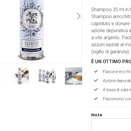
Shampoo 35 ml in fl
Shampoo arricchito
capelluto e donare 
azione depurativa 
a vite argento. Pac
azzurri ispirati al 
(sigillo di garanzia)
È UN OTTIMO PR
Flacone eco-fri
Azione depurat
A base di sale
Flaconcino con
Note