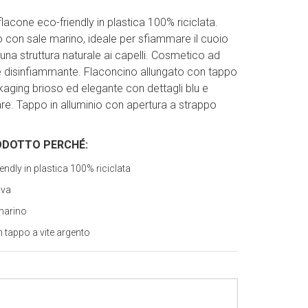
acone eco-friendly in plastica 100% riciclata.
 con sale marino, ideale per sfiammare il cuoio
una struttura naturale ai capelli. Cosmetico ad
e disinfiammante. Flaconcino allungato con tappo
kaging brioso ed elegante con dettagli blu e
mare. Tappo in alluminio con apertura a strappo
ODOTTO PERCH
É
:
endly in plastica 100% riciclata
iva
 marino
 tappo a vite argento