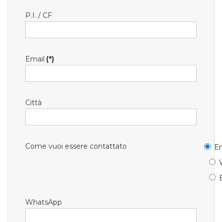
P.I. / CF
Email
(*)
Città
Come vuoi essere contattato
Em
WhatsApp