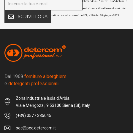
Cliccando su "Iscriviti Ora" dichiari di
autorizzare il trattamento dei miei
dati personali ai sensi del Dlgs 196 del 30 giugno 2003
ISCRIVITI ORA
Dal 1969
forniture alberghiere
e
detergenti professionali
Zona Industriale Isola d'Arbia.
Viale Mengozzi, 9 53100 Siena (SI), Italy
(+39) 0577 385045
pec@pec.detercom.it