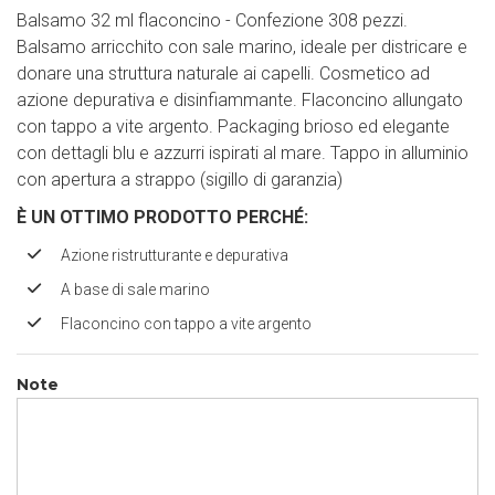
Balsamo 32 ml flaconcino - Confezione 308 pezzi.
Balsamo arricchito con sale marino, ideale per districare e
donare una struttura naturale ai capelli. Cosmetico ad
azione depurativa e disinfiammante. Flaconcino allungato
con tappo a vite argento. Packaging brioso ed elegante
con dettagli blu e azzurri ispirati al mare. Tappo in alluminio
con apertura a strappo (sigillo di garanzia)
È UN OTTIMO PRODOTTO PERCH
É
:
Azione ristrutturante e depurativa
A base di sale marino
Flaconcino con tappo a vite argento
Note