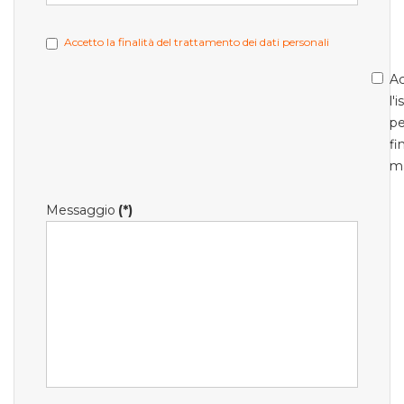
Accetto la finalità del trattamento dei dati personali
Ac
l'
pe
fi
m
Messaggio
(*)