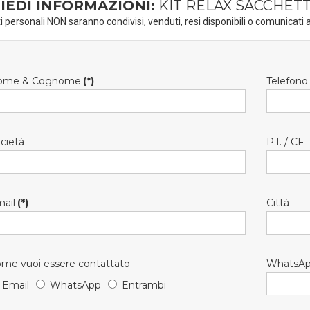
IEDI INFORMAZIONI:
KIT RELAX SACCHET
ti personali NON saranno condivisi, venduti, resi disponibili o comunicati a
ome & Cognome
(*)
Telefono
cietà
P.I. / CF
ail
(*)
Città
me vuoi essere contattato
WhatsA
Email
WhatsApp
Entrambi