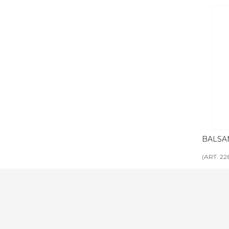
inea cortesia
BALSAMO 35 ml linea cortesia REYAH
BAGNOD
REYAH
(ART. 2263)
(ART. 22