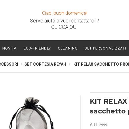
Ciao, buon domenica!
Serve aiuto o vuoi contattarci ?
CLICCA QUI
NOVITÀ
ECO-FRIENDLY
CLEANING
SET PERSONALIZZATI
CCESSORI
SET CORTESIA REYAH
KIT RELAX SACCHETTO PRO
KIT RELAX
sacchetto 
ART.
2999