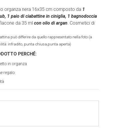
hetto organza nera 16x35 cm composto da
1
b, 1 paio di ciabattine in ciniglia, 1 bagnodoccia
 flacone da 35 ml
con olio di argan
. Cosmetici di
battina può differire da quello rappresentato nella foto (a
lità: infradito, punta chiusa,punta aperta)
ODOTTO PERCH
É
:
etto in organza
me regalo
ità