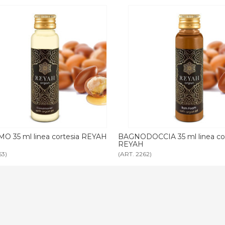
OCCIA 35 ml linea cortesia
CREMA CORPO 35 ml linea cor
REYAH
62)
(ART. 2264)