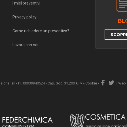
I miei preventivi
Privacy policy
BL
Come richiedere un preventivo?
SCOPRI 
Lavora con noi
nal srl - P.I. 00939940524 - Cap. Soc. 31.200 € i.v. -
Cookie
-
|
Web 