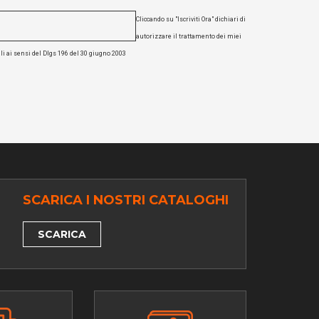
Cliccando su "Iscriviti Ora" dichiari di
autorizzare il trattamento dei miei
li ai sensi del Dlgs 196 del 30 giugno 2003
SCARICA I NOSTRI CATALOGHI
SCARICA