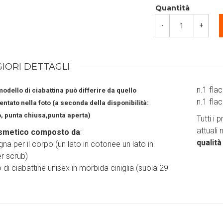
Quantità
-
+
IORI DETTAGLI
n.1 fl
 modello di ciabattina può differire da quello
n.1 fl
ntato nella foto (a seconda della disponibilità:
o, punta chiusa,punta aperta)
Tutti i
attuali
smetico composto da
:
qualit
na per il corpo (un lato in cotonee un lato in
er scrub)
 di ciabattine unisex in morbida ciniglia (suola 29