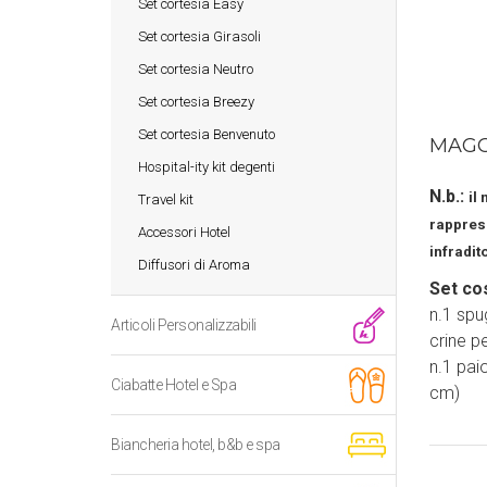
Set cortesia Easy
Set cortesia Girasoli
Set cortesia Neutro
Set cortesia Breezy
Set cortesia Benvenuto
MAGG
Hospital-ity kit degenti
N.b.:
il
Travel kit
rapprese
Accessori Hotel
infradit
Diffusori di Aroma
Set co
n.1 spug
Articoli Personalizzabili
crine p
n.1 paio
Ciabatte Hotel e Spa
cm)
Biancheria hotel, b&b e spa