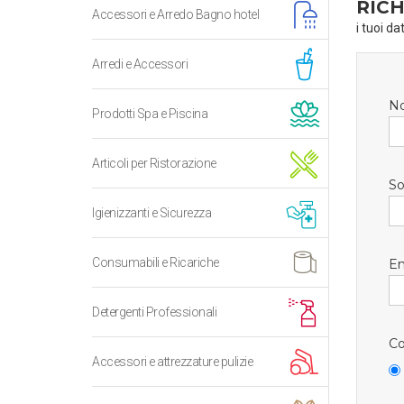
RICH
Accessori e Arredo Bagno hotel
i tuoi da
Arredi e Accessori
N
Prodotti Spa e Piscina
Articoli per Ristorazione
So
Igienizzanti e Sicurezza
Consumabili e Ricariche
Em
Detergenti Professionali
Co
Accessori e attrezzature pulizie