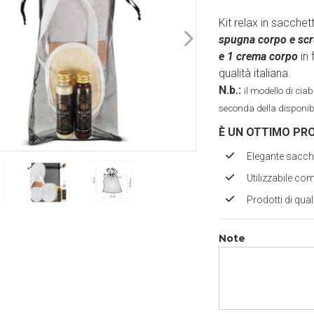
Kit relax in sacc
spugna corpo e scru
e 1 crema corpo
in
qualità italiana.
N.b.:
il modello di cia
seconda della disponibi
È UN OTTIMO PR
Elegante sacch
Utilizzabile co
Prodotti di qual
Note