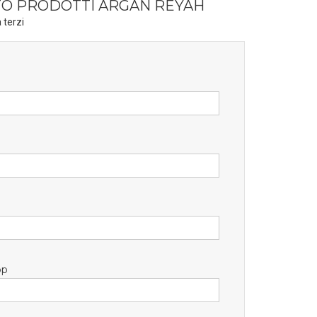
TO PRODOTTI ARGAN REYAH
 terzi
pp