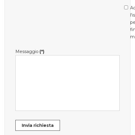
Ac
l'
pe
fi
m
Messaggio
(*)
Invia richiesta