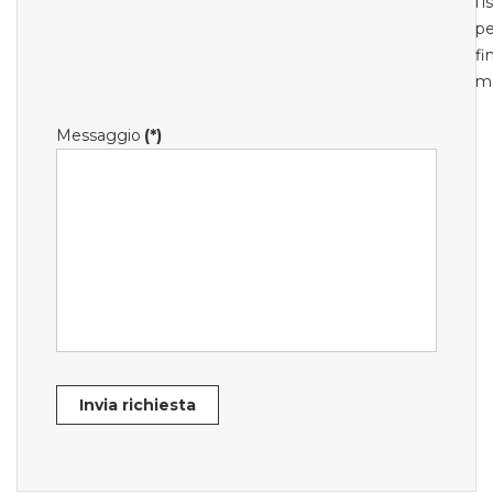
l'
pe
fi
m
Messaggio
(*)
Invia richiesta