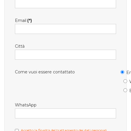
Email
(*)
Città
Come vuoi essere contattato
Em
WhatsApp
Accetto la finalità del trattamento dei dati personali