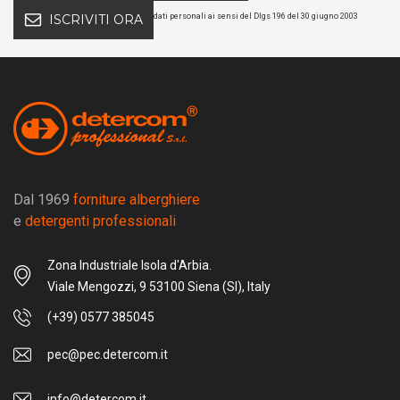
dati personali ai sensi del Dlgs 196 del 30 giugno 2003
ISCRIVITI ORA
Dal 1969
forniture alberghiere
e
detergenti professionali
Zona Industriale Isola d'Arbia.
Viale Mengozzi, 9 53100 Siena (SI), Italy
(+39) 0577 385045
pec@pec.detercom.it
info@detercom.it