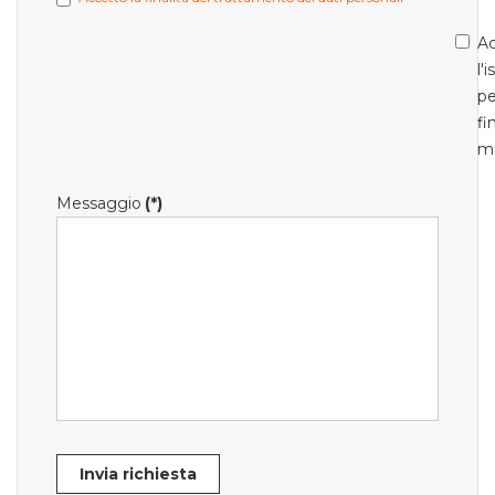
Ac
l'
pe
fi
m
Messaggio
(*)
Invia richiesta