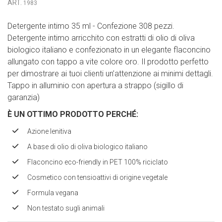
ART.
1983
Detergente intimo 35 ml - Confezione 308 pezzi.
Detergente intimo arricchito con estratti di olio di oliva
biologico italiano e confezionato in un elegante flaconcino
allungato con tappo a vite colore oro. Il prodotto perfetto
per dimostrare ai tuoi clienti un’attenzione ai minimi dettagli.
Tappo in alluminio con apertura a strappo (sigillo di
garanzia)
È UN OTTIMO PRODOTTO PERCH
É
:
Azione lenitiva
A base di olio di oliva biologico italiano
Flaconcino eco-friendly in PET 100% riciclato
Cosmetico con tensioattivi di origine vegetale
Formula vegana
Non testato sugli animali