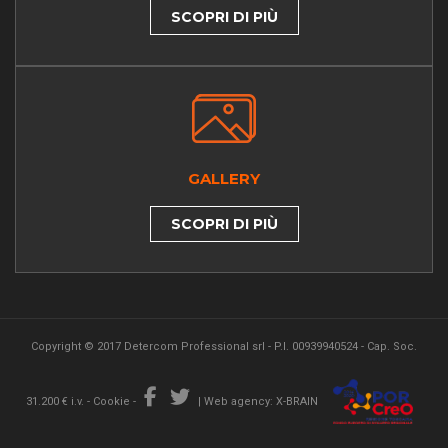
SCOPRI DI PIÙ
GALLERY
SCOPRI DI PIÙ
Copyright © 2017 Detercom Professional srl - P.I. 00939940524 - Cap. Soc.
31.200 € i.v. -
Cookie
-
|
Web agency: X-BRAIN