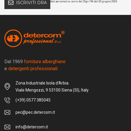
dati personali ai sensi del Dlgs 196 del 30 giugno 2003
ISCRIVITI ORA
Dal 1969
forniture alberghiere
e
detergenti professionali
Zona Industriale Isola d'Arbia.
Viale Mengozzi, 9 53100 Siena (SI), Italy
(+39) 0577 385045
pec@pec.detercom.it
info@detercom.it