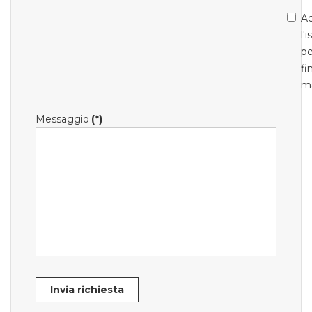
Ac
l'
pe
fi
m
Messaggio
(*)
Invia richiesta