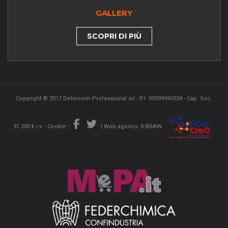
GALLERY
SCOPRI DI PIÙ
Copyright © 2017 Detercom Professional srl - P.I. 00939940524 - Cap. Soc.
31.200 € i.v. -
Cookie
-
|
Web agency: X-BRAIN